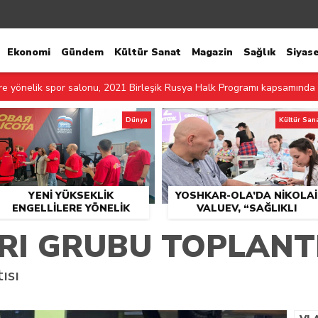
Ekonomi
Gündem
Kültür Sanat
Magazin
Sağlık
Siyas
ой программе «Единой России»-2021 открылся адаптивный спортз
ere yönelik spor salonu, 2021 Birleşik Rusya Halk Programı kapsamında 
aluev, “Sağlıklı Cumhuriyet” projesiyle tanıştı
Dünya
Kültür San
imiyle Yoshkar-Ola’da bir aile festivali düzenlendi
й России» в Йошкар-Оле состоялся семейный фестиваль
YENI YÜKSEKLIK
YOSHKAR-OLA’DA NIKOLAI
şik Rusya Kadın Hareketi, şehir genelinde kadınlara yönelik destek progra
ENGELLILERE YÖNELIK
VALUEV, “SAĞLIKLI
SPOR SALONU, 2021
CUMHURIYET” PROJESIYLE
«Женское движение Единой России» сформировало предложения по
RI GRUBU TOPLANTI
BIRLEŞIK RUSYA HALK
TANIŞTI
PROGRAMI KAPSAMINDA
leri, Naberezhnye Chelny’de genç KAMAZ uzmanları için eğitim etkinlikle
SARATOV’DA AÇILDI
ısı
ссии» провели в Набережных Челнах просветительские мероприя
vetler askerlerinin aile üyelerini yeni hükümet destek önlemleri hakkınd