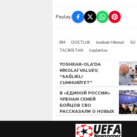
Paylaş:
BM
DOSTLUK
Jonibek Hikmat
SU
TACİKİSTAN
toplantısı
YOSHKAR-OLA’DA
NIKOLAI VALUEV,
“SAĞLIKLI
CUMHURIYET”
PROJESIYLE TANIŞTI
В «ЕДИНОЙ РОССИИ»
ЧЛЕНАМ СЕМЕЙ
БОЙЦОВ СВО
РАССКАЗАЛИ О НОВЫХ
МЕРАХ
ГОСПОДДЕРЖКИ