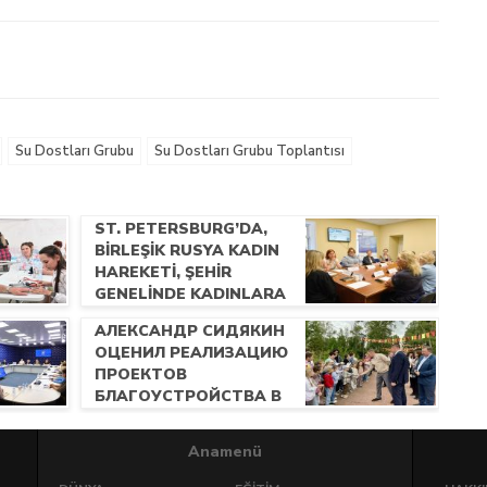
Su Dostları Grubu
Su Dostları Grubu Toplantısı
ST. PETERSBURG’DA,
BIRLEŞIK RUSYA KADIN
HAREKETI, ŞEHIR
GENELINDE KADINLARA
YÖNELIK DESTEK
АЛЕКСАНДР СИДЯКИН
PROGRAMLARININ
ОЦЕНИЛ РЕАЛИЗАЦИЮ
GELIŞTIRILMESI IÇIN
ПРОЕКТОВ
ÖNERILER HAZIRLADI
БЛАГОУСТРОЙСТВА В
ВОРОНЕЖСКОЙ
ОБЛАСТИ
Anamenü