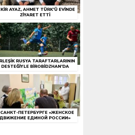
EKIR AYAZ, AHMET TÜRK’Ü EVINDE
ZIYARET ETTI
IRLEŞIK RUSYA TARAFTARLARININ
DESTEĞIYLE BIROBIDZHAN’DA
FUTBOL MAÇLARI VE KARATE
MÜSABAKALARI DÜZENLENDI
 САНКТ-ПЕТЕРБУРГЕ «ЖЕНСКОЕ
ДВИЖЕНИЕ ЕДИНОЙ РОССИИ»
ОРГАНИЗОВАЛО МАСТЕР-КЛАСС
О ЖИВОПИСИ ДЛЯ УЧАСТНИКОВ
СВО