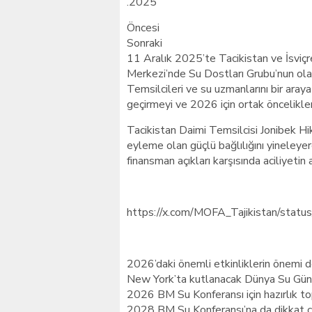
.2025
Öncesi
Sonraki
11 Aralık 2025’te Tacikistan ve İsviçre
Merkezi’nde Su Dostları Grubu’nun olağa
Temsilcileri ve su uzmanlarını bir aray
geçirmeyi ve 2026 için ortak öncelikler
Tacikistan Daimi Temsilcisi Jonibek Hi
eyleme olan güçlü bağlılığını yineleyer
finansman açıkları karşısında aciliyetin al
https://x.com/MOFA_Tajikistan/st
2026’daki önemli etkinliklerin önemi d
New York’ta kutlanacak Dünya Su Günü
2026 BM Su Konferansı için hazırlık topl
2028 BM Su Konferansı’na da dikkat çe