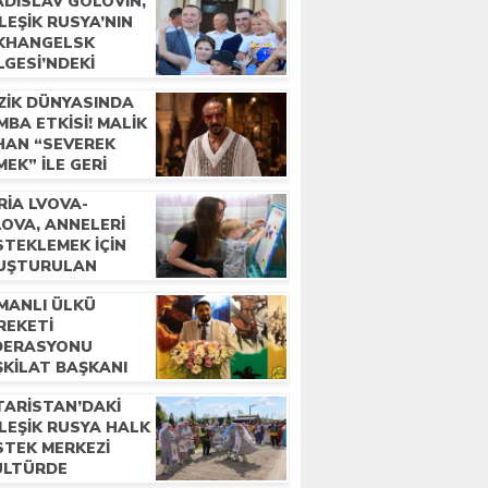
ADISLAV GOLOVIN,
LEŞIK RUSYA’NIN
KHANGELSK
LGESI’NDEKI
VODVINSK’TE
ZİK DÜNYASINDA
CUKLARIN VE
BA ETKİSİ! MALİK
NÇLERIN
HAN “SEVEREK
ATICILIĞINI
EK” İLE GERİ
STEKLEMEYE
NDÜ!
ELIK SISTEMLI
RIA LVOVA-
RARLARINA
LOVA, ANNELERI
KAT ÇEKTI
STEKLEMEK IÇIN
UŞTURULAN
ANLAR AĞININ
MANLI ÜLKÜ
IŞLETILMESINI
REKETİ
ERDI
DERASYONU
ŞKİLAT BAŞKANI
SA APAYDIN:
TARISTAN’DAKI
APSAMLI GENEL AF
LEŞIK RUSYA HALK
PLUMSAL BARIŞA
STEK MERKEZI
TKI
ÜLTÜRDE
ĞLAYACAKTIR”