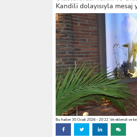
Kandili dolayısıyla mesaj 
Bu haber 30 Ocak 2026 - 20:22 'de eklendi ve
ke