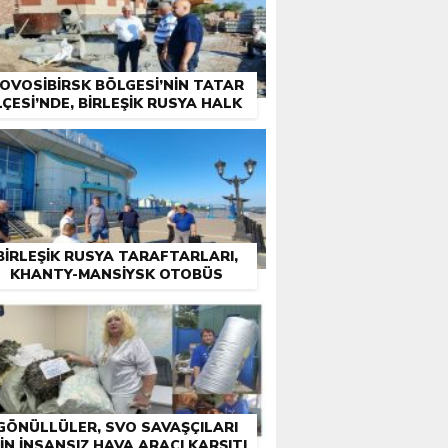
OVOSIBIRSK BÖLGESI’NIN TATAR
LÇESI’NDE, BIRLEŞIK RUSYA HALK
PROGRAMI 2021 KAPSAMINDA
OSYAL KONUTLAR INŞA EDILIYOR
BIRLEŞIK RUSYA TARAFTARLARI,
KHANTY-MANSIYSK OTOBÜS
TERMINALININ ENGELLILER IÇIN
ERIŞILEBILIRLIĞINI DENETLEDI
GÖNÜLLÜLER, SVO SAVAŞÇILARI
ÇIN INSANSIZ HAVA ARACI KARŞITI