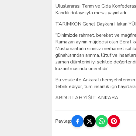
Uluslararası Tarım ve Gıda Konfede
Kandili dolayısıyla mesaj yayınladı.
TARIMKON Genel Başkanı Hakan YÜKSEL
“Dinimizde rahmet, bereket ve mağfiret 
Ramazan ayının müjdecisi olan Berat ka
Müslümanların sınırsız merhamet sahibi 
günahlarından arınma, lütuf ve ihsanlar
zaman dilimlerini iyi şekilde değerlend
kazanılmasında önemlidir.
Bu vesile ile Ankara’lı hemşehrilerimin
tebrik ediyor, tüm insanlık için hayırlar
ABDULLAH YİĞİT-ANKARA
Paylaş: