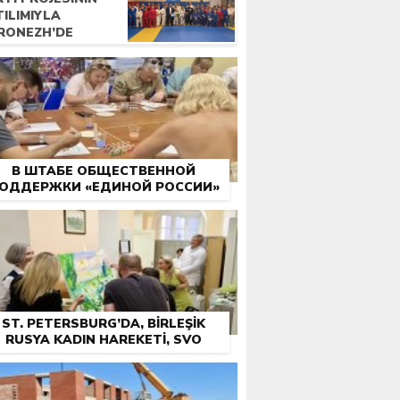
МОГЛО ПРОВЕСТИ
ILIMIYLA
АГОТВОРИТЕЛЬНЫЙ
RONEZH’DE
НЦЕРТ В АСТРАХАНИ
AHRAMANLAR
INIMIZDA” ADLI
 SPOR VE
TANSEVERLIK
INLIĞI
ZENLENDI
В ШТАБЕ ОБЩЕСТВЕННОЙ
ОДДЕРЖКИ «ЕДИНОЙ РОССИИ»
В САНКТ-ПЕТЕРБУРГЕ
АКТИВИСТОВ НАУЧИЛИ
ЗГОТОВЛЕНИЮ ТРАДИЦИОННОЙ
НАРОДНОЙ ИГРУШКИ
ST. PETERSBURG’DA, BIRLEŞIK
RUSYA KADIN HAREKETI, SVO
YELERI IÇIN BIR RESIM ATÖLYESI
DÜZENLEDI