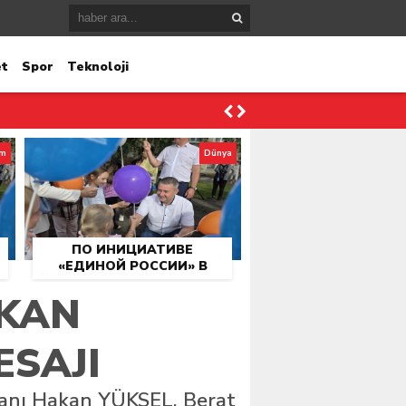
et
Spor
Teknoloji
Saratov’da açıldı
m
Dünya
mlarının geliştirilmesi için
ПО ИНИЦИАТИВЕ
 развитию городских программ
«ЕДИНОЙ РОССИИ» В
ЙОШКАР-ОЛЕ СОСТОЯЛСЯ
ri düzenledi
AKAN
СЕМЕЙНЫЙ ФЕСТИВАЛЬ
тия для молодых специалистов
ESAJI
a bilgilendirdi
kanı Hakan YÜKSEL, Berat