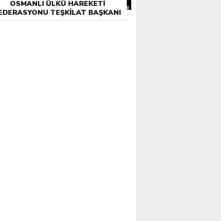
OSMANLI ÜLKÜ HAREKETİ
EDERASYONU TEŞKİLAT BAŞKANI
MUSA APAYDIN:
UMHURBAŞKANIMIZ RECEP TAYYİP
ERDOĞAN’IN HER ZAMAN
YANINDAYIZ”