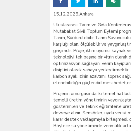
15.12.2025,Ankara
Uluslararası Tarım ve Gıda Konfederas
Mutabakat Sivil Toplum Eylemi program
Tarım, Sürdürülebilir Tarım Savunuculu
karşılığı olan, ölçülebilir ve yaygınlaş
girişimdir. Proje, iklim uyumu, kaynak 
teknolojiyi tek başına bir vitrin olarak 
optimizasyon sağlayan, verim kayıplarını
disiplini olarak sahaya yerleştirmektir
karbon ayak izinin azaltımı, toprak sağ
izlenebilirliğin güçlendirilmesi hedefle
Projenin omurgasında iki temel hat bulu
temelli üretim yönetiminin yaygınlaştı
gösterimleri ve teknik eğitimlerle üreti
devreye alınır. Sensörler, uydu verisi, 
karar destek yaklaşımıyla birleşmesi,
Böylece su yönetiminde verimlilik arta