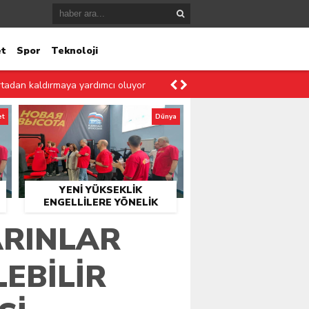
et
Spor
Teknoloji
але и Дальнем Востоке
ortadan kaldırmaya yardımcı oluyor
ал «Новая высота»
et
Dünya
Saratov’da açıldı
YENI YÜKSEKLIK
ENGELLILERE YÖNELIK
SPOR SALONU, 2021
ARINLAR
BIRLEŞIK RUSYA HALK
PROGRAMI KAPSAMINDA
mlarının geliştirilmesi için
SARATOV’DA AÇILDI
EBILIR
 развитию городских программ
ri düzenledi