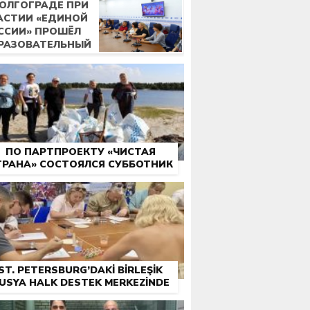
ВОЛГОГРАДЕ ПРИ
MANCI’DAN
АСТИИ «ЕДИНОЙ
EKKÜR VE BİRLİK
ССИИ» ПРОШЁЛ
AJI
РАЗОВАТЕЛЬНЫЙ
РС ДЛЯ
ЧИНАЮЩИХ
ЗНЕСМЕНОВ
ПО ПАРТПРОЕКТУ «ЧИСТАЯ
ТРАНА» СОСТОЯЛСЯ СУББОТНИК
НА ПЛЯЖЕ В ПОКАЧАХ (ХМАО)
ST. PETERSBURG’DAKI BIRLEŞIK
USYA HALK DESTEK MERKEZINDE
AKTIVISTLERE GELENEKSEL BIR
ALK OYUNCAĞI YAPIMI ÖĞRETILDI