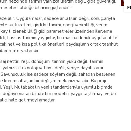
lum nezdinde tarımın yalnızca üretim değil, gıda güvenliği,
 meselesi olduğu bilincini güçlendirir.
F
eze alır. Uygulamalar, sadece anlatılan değil, sonuçlarıyla
“C
 su tüketimi, girdi kullanımı, enerji verimliliği, verim
e kayıt izlenebilirliği gibi parametreler üzerinden ilerleme
ıktı, hassas tarımın yaygınlaştırılmasına dönük uygulanabilir
acak net ve kısa politika önerileri, paydaşların ortak taahhüt
hber materyalleridir.
 nettir. Yeşil dönüşüm, tarımın yükü değil, tarımın
 yalnızca teknoloji yatırımı değil, veriye dayalı karar
ir. Savunuculuk ise sadece söylem değil, sahadan beslenen
erle kurumsallaşan bir değişim mekanizmasıdır. Bu proje,
ni, Yeşil Mutabakatın yeni standartlarıyla uyumlu biçimde
ken doğayı onaran bir üretim modelini yaygınlaştırmayı ve bu
ıcı hale getirmeyi amaçlar.