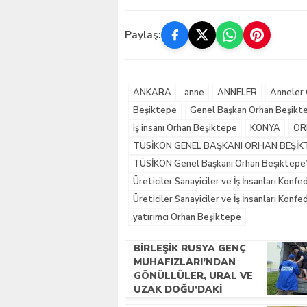
Paylaş:
ANKARA
anne
ANNELER
Anneler
Beşiktepe
Genel Başkan Orhan Beşikt
iş insanı Orhan Beşiktepe
KONYA
OR
TÜSİKON GENEL BAŞKANI ORHAN BEŞİK
TÜSİKON Genel Başkanı Orhan Beşiktepe’
Üreticiler Sanayiciler ve İş İnsanları Konf
Üreticiler Sanayiciler ve İş İnsanları K
yatırımcı Orhan Beşiktepe
BIRLEŞIK RUSYA GENÇ
MUHAFIZLARI’NDAN
GÖNÜLLÜLER, URAL VE
UZAK DOĞU’DAKI
SELLERIN SONUÇLARINI