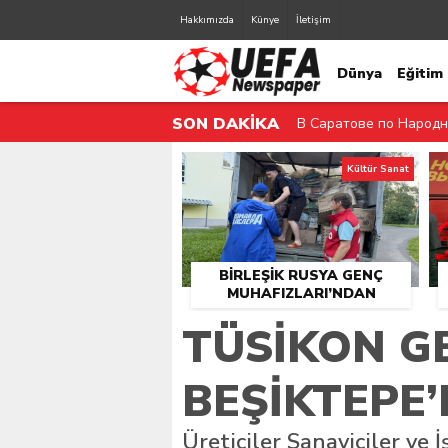
ramadabet
slotica
leogrand
slotday
venombet
ritzbet
exonbet
betwild
radissonbet
pashagaming
palacebet
maxwin
spinco
betsin
betsalvador
palazzobet
royalbet
Palacebet
casinofast
bahibom
deneme
deneme
casino
deneme
deneme
betasus
betasus
deneme
cratosroyalbet
casinofast
casinofast
roketbet
grandpashabet
Hakkımızda
Künye
İletişim
güncel
güncel
giriş
giriş
giriş
giriş
güncel
güncel
giriş
giriş
bonusu
bonusu
siteleri
bonusu
bonusu
giriş
bonusu
giriş
güncel
giriş
giriş
giriş
giriş
veren
veren
siteleri
veren
veren
Dünya
Eğitim
siteler
casino
siteler
siteler
Birleşik Rusya Genç Muh
siteleri
SON DAKİKA
В Саратове по Народн
Turkish
▼
Yeni Yükseklik engellil
Kültür Sanat
Yoshkar-Ola’da Nikolai V
Birleşik Rusya’nın giriş
BIRLEŞIK RUSYA GENÇ
По инициативе «Едино
MUHAFIZLARI’NDAN
GÖNÜLLÜLER, URAL VE
St. Petersburg’da, Birle
TÜSİKON G
UZAK DOĞU’DAKI SELLERIN
SONUÇLARINI ORTADAN
öneriler hazırladı
В Санкт-Петербурге 
KALDIRMAYA YARDIMCI
BEŞIKTEPE
OLUYOR
поддержки женщин
Birleşik Rusya aktivist
Üreticiler Sanayiciler v
Активисты «Единой Ро