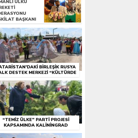
MANLI ÜLKÜ
IŞLETILMESINI
REKETİ
ERDI
DERASYONU
ŞKİLAT BAŞKANI
SA APAYDIN:
APSAMLI GENEL AF
PLUMSAL BARIŞA
TKI
ĞLAYACAKTIR”
ATARISTAN’DAKI BIRLEŞIK RUSYA
ALK DESTEK MERKEZI “KÜLTÜRDE
IRLIKTE” FESTIVALINI DÜZENLEDI
“TEMIZ ÜLKE” PARTI PROJESI
KAPSAMINDA KALININGRAD
OBLASTI’NDAKI SVETLOGORSK’A
AĞAÇ DIKILDI