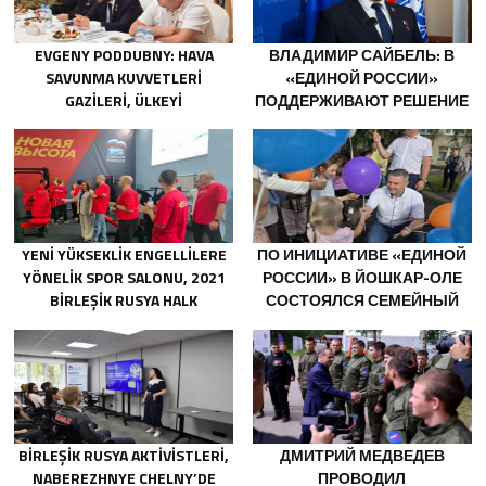
EVGENY PODDUBNY: HAVA
ВЛАДИМИР САЙБЕЛЬ: В
SAVUNMA KUVVETLERI
«ЕДИНОЙ РОССИИ»
GAZILERI, ÜLKEYI
ПОДДЕРЖИВАЮТ РЕШЕНИЕ
DEĞIŞTIRECEK GÜÇTÜR
МИНТРУДА УПРОСТИТЬ ДЛЯ
БЫВШИХ УЧАСТНИКОВ СВО
ПОЛУЧЕНИЕ
СОЦКОНТРАКТА
YENI YÜKSEKLIK ENGELLILERE
ПО ИНИЦИАТИВЕ «ЕДИНОЙ
YÖNELIK SPOR SALONU, 2021
РОССИИ» В ЙОШКАР-ОЛЕ
BIRLEŞIK RUSYA HALK
СОСТОЯЛСЯ СЕМЕЙНЫЙ
PROGRAMI KAPSAMINDA
ФЕСТИВАЛЬ
SARATOV’DA AÇILDI
BIRLEŞIK RUSYA AKTIVISTLERI,
ДМИТРИЙ МЕДВЕДЕВ
NABEREZHNYE CHELNY’DE
ПРОВОДИЛ