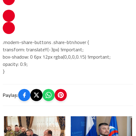
.modern-share-buttons .share-btn:hover {
transform: translateY(-3px) !important;
box-shadow: 0 6px 12px rgba(0,0,0,0.15) !important;
opacity: 0.9;
}
Paylaş: