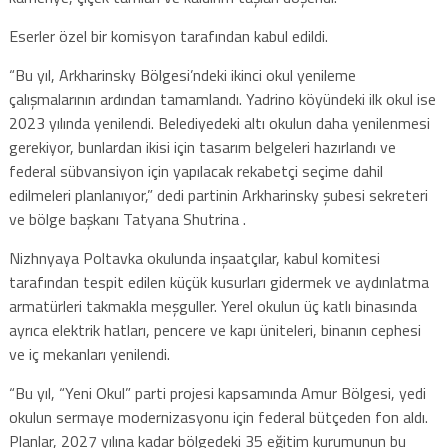
Eserler özel bir komisyon tarafından kabul edildi.
“Bu yıl, Arkharinsky Bölgesi’ndeki ikinci okul yenileme
çalışmalarının ardından tamamlandı. Yadrino köyündeki ilk okul ise
2023 yılında yenilendi. Belediyedeki altı okulun daha yenilenmesi
gerekiyor, bunlardan ikisi için tasarım belgeleri hazırlandı ve
federal sübvansiyon için yapılacak rekabetçi seçime dahil
edilmeleri planlanıyor,” dedi partinin Arkharinsky şubesi sekreteri
ve bölge başkanı Tatyana Shutrina .
Nizhnyaya Poltavka okulunda inşaatçılar, kabul komitesi
tarafından tespit edilen küçük kusurları gidermek ve aydınlatma
armatürleri takmakla meşguller. Yerel okulun üç katlı binasında
ayrıca elektrik hatları, pencere ve kapı üniteleri, binanın cephesi
ve iç mekanları yenilendi.
“Bu yıl, “Yeni Okul” parti projesi kapsamında Amur Bölgesi, yedi
okulun sermaye modernizasyonu için federal bütçeden fon aldı.
Planlar, 2027 yılına kadar bölgedeki 35 eğitim kurumunun bu