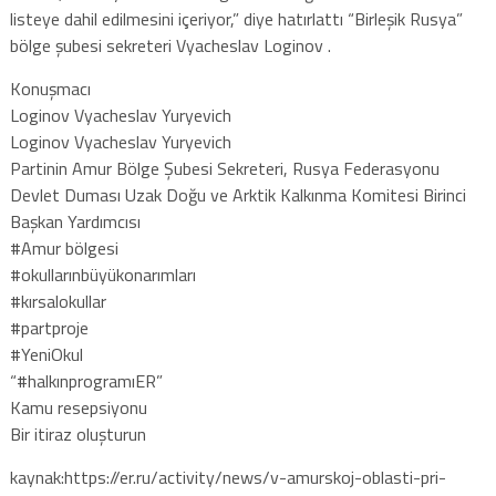
listeye dahil edilmesini içeriyor,” diye hatırlattı “Birleşik Rusya”
bölge şubesi sekreteri Vyacheslav Loginov .
Konuşmacı
Loginov Vyacheslav Yuryevich
Loginov Vyacheslav Yuryevich
Partinin Amur Bölge Şubesi Sekreteri, Rusya Federasyonu
Devlet Duması Uzak Doğu ve Arktik Kalkınma Komitesi Birinci
Başkan Yardımcısı
#Amur bölgesi
#okullarınbüyükonarımları
#kırsalokullar
#partproje
#YeniOkul
“#halkınprogramıER”
Kamu resepsiyonu
Bir itiraz oluşturun
kaynak:https://er.ru/activity/news/v-amurskoj-oblasti-pri-