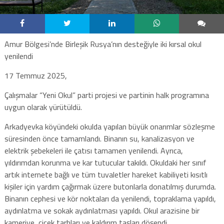
Amur Bölgesi’nde Birleşik Rusya’nın desteğiyle iki kırsal okul
yenilendi
17 Temmuz 2025,
Çalışmalar “Yeni Okul” parti projesi ve partinin halk programına
uygun olarak yürütüldü.
Arkadyevka köyündeki okulda yapılan büyük onarımlar sözleşme
süresinden önce tamamlandı. Binanın su, kanalizasyon ve
elektrik şebekeleri ile çatısı tamamen yenilendi. Ayrıca,
yıldırımdan korunma ve kar tutucular takıldı. Okuldaki her sınıf
artık internete bağlı ve tüm tuvaletler hareket kabiliyeti kısıtlı
kişiler için yardım çağırmak üzere butonlarla donatılmış durumda.
Binanın cephesi ve kör noktaları da yenilendi, topraklama yapıldı,
aydınlatma ve sokak aydınlatması yapıldı. Okul arazisine bir
kameriye, çiçek tarhları ve kaldırım taşları döşendi.