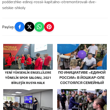
podderzhke-edinoj-rossii-kapitalno-otremontirovali-dve-
selskie-shkoly
Paylaş:
YENI YÜKSEKLIK ENGELLILERE
ПО ИНИЦИАТИВЕ «ЕДИНОЙ
YÖNELIK SPOR SALONU, 2021
РОССИИ» В ЙОШКАР-ОЛЕ
BIRLEŞIK RUSYA HALK
СОСТОЯЛСЯ СЕМЕЙНЫЙ
PROGRAMI KAPSAMINDA
ФЕСТИВАЛЬ
SARATOV’DA AÇILDI