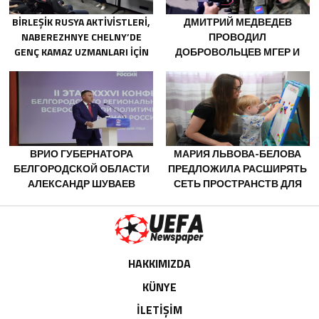
BIRLEŞIK RUSYA AKTIVISTLERI,
ДМИТРИЙ МЕДВЕДЕВ
NABEREZHNYE CHELNY’DE
ПРОВОДИЛ
GENÇ KAMAZ UZMANLARI IÇIN
ДОБРОВОЛЬЦЕВ МГЕР И
EĞITIM ETKINLIKLERI
«ВОЛОНТЁРСКОЙ РОТЫ»
DÜZENLEDI
НА ПЕРЕДОВУЮ
ВРИО ГУБЕРНАТОРА
МАРИЯ ЛЬВОВА-БЕЛОВА
БЕЛГОРОДСКОЙ ОБЛАСТИ
ПРЕДЛОЖИЛА РАСШИРЯТЬ
АЛЕКСАНДР ШУВАЕВ
СЕТЬ ПРОСТРАНСТВ ДЛЯ
ИЗБРАН СЕКРЕТАРЁМ
ПОДДЕРЖКИ МАТЕРЕЙ
РЕГОТДЕЛЕНИЯ «ЕДИНОЙ
РОССИИ»
HAKKIMIZDA
KÜNYE
İLETİŞİM