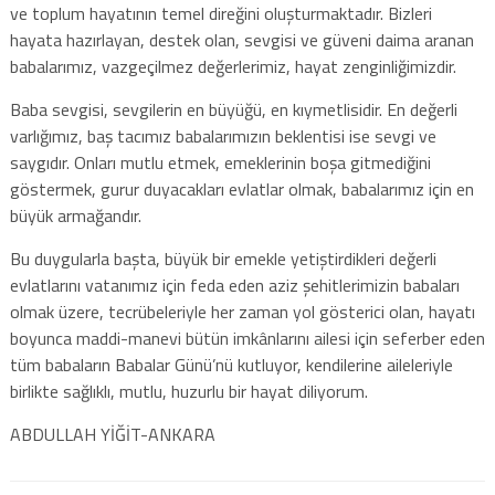
ve toplum hayatının temel direğini oluşturmaktadır. Bizleri
hayata hazırlayan, destek olan, sevgisi ve güveni daima aranan
babalarımız, vazgeçilmez değerlerimiz, hayat zenginliğimizdir.
Baba sevgisi, sevgilerin en büyüğü, en kıymetlisidir. En değerli
varlığımız, baş tacımız babalarımızın beklentisi ise sevgi ve
saygıdır. Onları mutlu etmek, emeklerinin boşa gitmediğini
göstermek, gurur duyacakları evlatlar olmak, babalarımız için en
büyük armağandır.
Bu duygularla başta, büyük bir emekle yetiştirdikleri değerli
evlatlarını vatanımız için feda eden aziz şehitlerimizin babaları
olmak üzere, tecrübeleriyle her zaman yol gösterici olan, hayatı
boyunca maddi-manevi bütün imkânlarını ailesi için seferber eden
tüm babaların Babalar Günü’nü kutluyor, kendilerine aileleriyle
birlikte sağlıklı, mutlu, huzurlu bir hayat diliyorum.
ABDULLAH YİĞİT-ANKARA