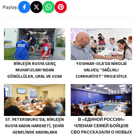
Paylaş:
BIRLEŞIK RUSYA GENÇ
YOSHKAR-OLA’DA NIKOLAI
MUHAFIZLARI’NDAN
VALUEV, “SAĞLIKLI
GÖNÜLLÜLER, URAL VE UZAK
CUMHURIYET” PROJESIYLE
DOĞU’DAKI SELLERIN
TANIŞTI
SONUÇLARINI ORTADAN
KALDIRMAYA YARDIMCI OLUYOR
ST. PETERSBURG’DA, BIRLEŞIK
В «ЕДИНОЙ РОССИИ»
RUSYA KADIN HAREKETI, ŞEHIR
ЧЛЕНАМ СЕМЕЙ БОЙЦОВ
GENELINDE KADINLARA
СВО РАССКАЗАЛИ О НОВЫХ