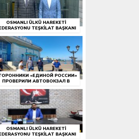
OSMANLI ÜLKÜ HAREKETİ
EDERASYONU TEŞKİLAT BAŞKANI
MUSA APAYDIN’DAN ALTAŞ
AİLESİNE BAŞSAĞLIĞI MESAJI
ТОРОННИКИ «ЕДИНОЙ РОССИИ»
ПРОВЕРИЛИ АВТОВОКЗАЛ В
АНТЫ-МАНСИЙСКЕ НА ПРЕДМЕТ
ДОСТУПНОСТИ ДЛЯ
МАЛОМОБИЛЬНЫХ ЖИТЕЛЕЙ
OSMANLI ÜLKÜ HAREKETİ
EDERASYONU TEŞKİLAT BAŞKANI