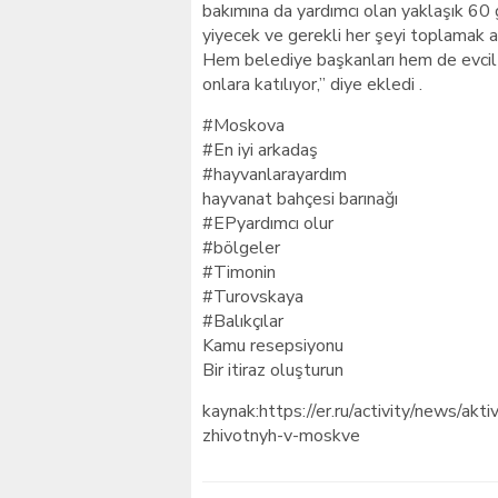
bakımına da yardımcı olan yaklaşık 60 g
yiyecek ve gerekli her şeyi toplamak am
Hem belediye başkanları hem de evcil
onlara katılıyor,” diye ekledi .
#Moskova
#En iyi arkadaş
#hayvanlarayardım
hayvanat bahçesi barınağı
#EPyardımcı olur
#bölgeler
#Timonin
#Turovskaya
#Balıkçılar
Kamu resepsiyonu
Bir itiraz oluşturun
kaynak:https://er.ru/activity/news/akt
zhivotnyh-v-moskve