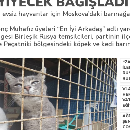
YIYECEK BAĞIŞLADI
i, evsiz hayvanlar için Moskova’daki barınağa
enç Muhafız üyeleri “En İyi Arkadaş” adlı yar
i Birleşik Rusya temsilcileri, partinin ilçe
te Peçatniki bölgesindeki köpek ve kedi ba
“Z
İLE
RUS
RU
OL
VL
SA
HER
NIZ
VA
SO
EĞI
GEL
AĞR
ÖN
ŞEN
CO