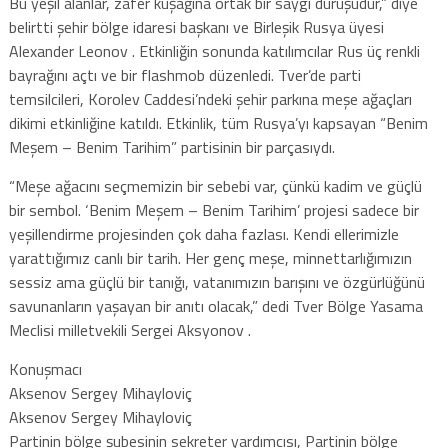
Bu yeşil alanlar, zafer kuşağına ortak bir saygı duruşudur,” diye
belirtti şehir bölge idaresi başkanı ve Birleşik Rusya üyesi
Alexander Leonov . Etkinliğin sonunda katılımcılar Rus üç renkli
bayrağını açtı ve bir flashmob düzenledi. Tver’de parti
temsilcileri, Korolev Caddesi’ndeki şehir parkına meşe ağaçları
dikimi etkinliğine katıldı. Etkinlik, tüm Rusya’yı kapsayan “Benim
Meşem – Benim Tarihim” partisinin bir parçasıydı.
“Meşe ağacını seçmemizin bir sebebi var, çünkü kadim ve güçlü
bir sembol. ‘Benim Meşem – Benim Tarihim’ projesi sadece bir
yeşillendirme projesinden çok daha fazlası. Kendi ellerimizle
yarattığımız canlı bir tarih. Her genç meşe, minnettarlığımızın
sessiz ama güçlü bir tanığı, vatanımızın barışını ve özgürlüğünü
savunanların yaşayan bir anıtı olacak,” dedi Tver Bölge Yasama
Meclisi milletvekili Sergei Aksyonov .
Konuşmacı
Aksenov Sergey Mihayloviç
Aksenov Sergey Mihayloviç
Partinin bölge şubesinin sekreter yardımcısı, Partinin bölge