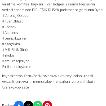
yürütme komitesi başkanı, Tver Bölgesi Yasama Meclisi’nin
yedinci döneminde BİRLEŞİK RUSYA parlamento grubunun üyesi
#Voronej Oblastı
#Tver Oblast
#Leonov
#Aksenov
#temizlikgünleri
#ağaçdikimi
#Milli Birlik Günü
#ekoloji
Kamu resepsiyonu
Bir itiraz oluşturun
kaynak:https://er.ru/activity/news/aktivisty-edinoj-rossii-
vysadili-derevya-u-memorialov-i-v-parkah-voronezhskoj-i-
tverskoj-oblastej
Paylaş: