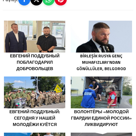
ЕВГЕНИЙ ПОДДУБНЫЙ
BIRLEŞIK RUSYA GENÇ
ПОБЛАГОДАРИЛ
MUHAFIZLARI’NDAN
ДОБРОВОЛЬЦЕВ
GÖNÜLLÜLER, BELGOROD
БЕЛГОРОДСКОЙ ОБЛАСТИ
SAKINLERINE YANGIN
ЗА МУЖЕСТВО В СПАСЕНИИ
SÖNDÜRÜCÜLER VE
ПОСТРАДАВШИХ ОТ
JENERATÖRLER KONUSUNDA
ОБСТРЕЛОВ
YARDIMCI OLACAK
ЕВГЕНИЙ ПОДДУБНЫЙ:
ВОЛОНТЁРЫ «МОЛОДОЙ
СЕГОДНЯ У НАШЕЙ
ГВАРДИИ ЕДИНОЙ РОССИИ»
МОЛОДЁЖИ КУЁТСЯ
ЛИКВИДИРУЮТ
ХАРАКТЕР ПОБЕДИТЕЛЕЙ
ПОСЛЕДСТВИЯ ПАВОДКОВ