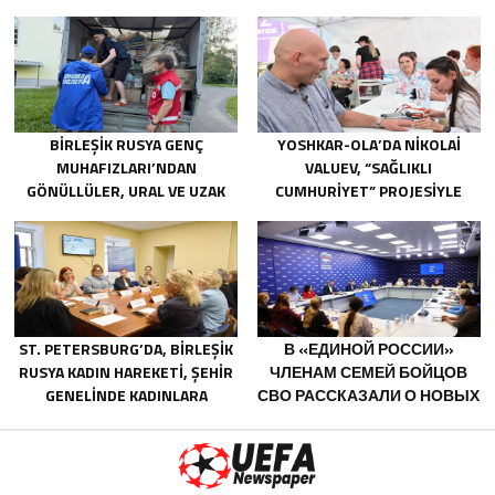
ОГНЕТУШИТЕЛЯМИ И
ГЕНЕРАТОРАМИ
BIRLEŞIK RUSYA GENÇ
YOSHKAR-OLA’DA NIKOLAI
MUHAFIZLARI’NDAN
VALUEV, “SAĞLIKLI
GÖNÜLLÜLER, URAL VE UZAK
CUMHURIYET” PROJESIYLE
DOĞU’DAKI SELLERIN
TANIŞTI
SONUÇLARINI ORTADAN
KALDIRMAYA YARDIMCI OLUYOR
ST. PETERSBURG’DA, BIRLEŞIK
В «ЕДИНОЙ РОССИИ»
RUSYA KADIN HAREKETI, ŞEHIR
ЧЛЕНАМ СЕМЕЙ БОЙЦОВ
GENELINDE KADINLARA
СВО РАССКАЗАЛИ О НОВЫХ
YÖNELIK DESTEK
МЕРАХ ГОСПОДДЕРЖКИ
PROGRAMLARININ
GELIŞTIRILMESI IÇIN ÖNERILER
HAZIRLADI