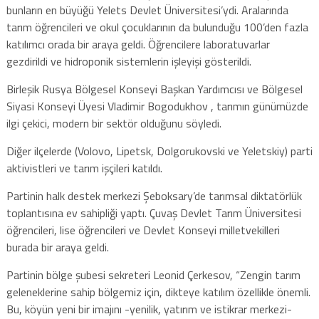
bunların en büyüğü Yelets Devlet Üniversitesi’ydi. Aralarında
tarım öğrencileri ve okul çocuklarının da bulunduğu 100’den fazla
katılımcı orada bir araya geldi. Öğrencilere laboratuvarlar
gezdirildi ve hidroponik sistemlerin işleyişi gösterildi.
Birleşik Rusya Bölgesel Konseyi Başkan Yardımcısı ve Bölgesel
Siyasi Konseyi Üyesi Vladimir Bogodukhov , tarımın günümüzde
ilgi çekici, modern bir sektör olduğunu söyledi.
Diğer ilçelerde (Volovo, Lipetsk, Dolgorukovski ve Yeletskiy) parti
aktivistleri ve tarım işçileri katıldı.
Partinin halk destek merkezi Şeboksary’de tarımsal diktatörlük
toplantısına ev sahipliği yaptı. Çuvaş Devlet Tarım Üniversitesi
öğrencileri, lise öğrencileri ve Devlet Konseyi milletvekilleri
burada bir araya geldi.
Partinin bölge şubesi sekreteri Leonid Çerkesov, “Zengin tarım
geleneklerine sahip bölgemiz için, dikteye katılım özellikle önemli.
Bu, köyün yeni bir imajını -yenilik, yatırım ve istikrar merkezi-