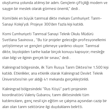
oluşturma yolunda atılmış bir adım. Gençlerin çiftçiliği modern ve
saygın bir meslek olarak görmesi önemli,” dedi .
Komi’deki en büyük tarımsal dikte mekanı Cumhuriyet Tarım-
Sanayi Koleji’ydi. Projeye 300’den fazla kişi katıldı.
Komi Cumhuriyeti Tarımsal Sanayi Teknik Okulu Müdürü
Svetlana Savinova , “Bu tür projeler geleceğin profesyonellerini
yetiştirmeye ve gençleri çekmeye yardımcı oluyor. Tarımsal
dikte, biyolojiden tarihe kadar birçok konuyu kapsıyor; mesleğe
olan bilgi ve ilginin gerçek bir sınavı,” dedi .
Kaliningrad bölgesinde, ilk Tüm Rusya Tarım Diktesi’ne 1.500 kişi
katıldı. Etkinlikler, ana etkinlik olarak Kaliningrad Devlet Teknik
Üniversitesi’nin yer aldığı 41 mekanda gerçekleştirildi.
Kaliningrad bölgesindeki “Rus Köyü” parti projesinin
koordinatörü Valeriy Gubarov, tarım diktesindeki tüm
katılımcıların, genç nesil için eğitim ve çalışma açısından cazip bir
alan olan tarım sektörüne ilgi duyduklarını belirtti.