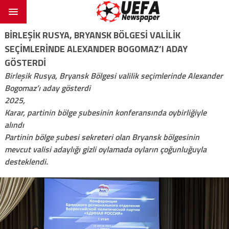
BIRLEŞIK RUSYA, BRYANSK BÖLGESI VALILIK
SEÇIMLERINDE ALEXANDER BOGOMAZ’I ADAY
GÖSTERDI
Birleşik Rusya, Bryansk Bölgesi valilik seçimlerinde Alexander
Bogomaz’ı aday gösterdi
2025,
Karar, partinin bölge şubesinin konferansında oybirliğiyle
alındı
Partinin bölge şubesi sekreteri olan Bryansk bölgesinin
mevcut valisi adaylığı gizli oylamada oyların çoğunluğuyla
desteklendi.