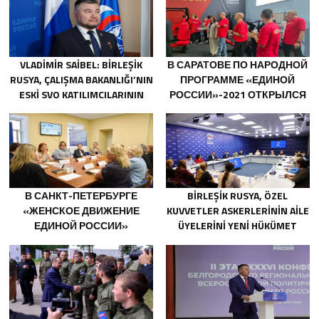
VLADIMIR SAIBEL: BIRLEŞIK
В САРАТОВЕ ПО НАРОДНОЙ
RUSYA, ÇALIŞMA BAKANLIĞI’NIN
ПРОГРАММЕ «ЕДИНОЙ
ESKI SVO KATILIMCILARININ
РОССИИ»-2021 ОТКРЫЛСЯ
SOSYAL SÖZLEŞME EDINME
АДАПТИВНЫЙ СПОРТЗАЛ
SÜRECINI BASITLEŞTIRME
«НОВАЯ ВЫСОТА»
KARARINI DESTEKLIYOR
В САНКТ-ПЕТЕРБУРГЕ
BIRLEŞIK RUSYA, ÖZEL
«ЖЕНСКОЕ ДВИЖЕНИЕ
KUVVETLER ASKERLERININ AILE
ЕДИНОЙ РОССИИ»
ÜYELERINI YENI HÜKÜMET
СФОРМИРОВАЛО
DESTEK ÖNLEMLERI HAKKINDA
ПРЕДЛОЖЕНИЯ ПО
BILGILENDIRDI
РАЗВИТИЮ ГОРОДСКИХ
ПРОГРАММ ПОДДЕРЖКИ
ЖЕНЩИН