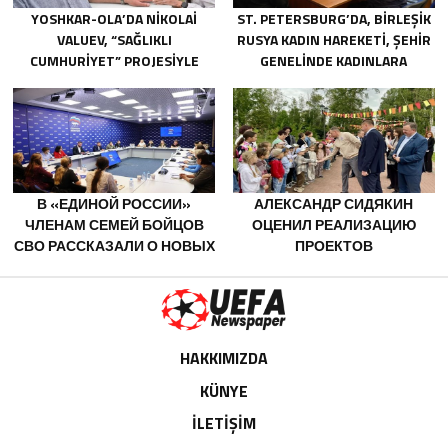
YOSHKAR-OLA’DA NIKOLAI
ST. PETERSBURG’DA, BIRLEŞIK
VALUEV, “SAĞLIKLI
RUSYA KADIN HAREKETI, ŞEHIR
CUMHURIYET” PROJESIYLE
GENELINDE KADINLARA
TANIŞTI
YÖNELIK DESTEK
PROGRAMLARININ
GELIŞTIRILMESI IÇIN ÖNERILER
HAZIRLADI
В «ЕДИНОЙ РОССИИ»
АЛЕКСАНДР СИДЯКИН
ЧЛЕНАМ СЕМЕЙ БОЙЦОВ
ОЦЕНИЛ РЕАЛИЗАЦИЮ
СВО РАССКАЗАЛИ О НОВЫХ
ПРОЕКТОВ
МЕРАХ ГОСПОДДЕРЖКИ
БЛАГОУСТРОЙСТВА В
ВОРОНЕЖСКОЙ ОБЛАСТИ
HAKKIMIZDA
KÜNYE
İLETİŞİM