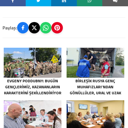
Paylaş:
EVGENY PODDUBNY: BUGÜN
BIRLEŞIK RUSYA GENÇ
GENÇLERIMIZ, KAZANANLARIN
MUHAFIZLARI’NDAN
KARAKTERINI ŞEKILLENDIRIYOR
GÖNÜLLÜLER, URAL VE UZAK
DOĞU’DAKI SELLERIN
SONUÇLARINI ORTADAN
KALDIRMAYA YARDIMCI OLUYOR