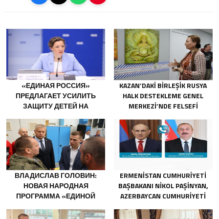
«ЕДИНАЯ РОССИЯ»
KAZAN’DAKI BIRLEŞIK RUSYA
ПРЕДЛАГАЕТ УСИЛИТЬ
HALK DESTEKLEME GENEL
ЗАЩИТУ ДЕТЕЙ НА
MERKEZI’NDE FELSEFI
АТТРАКЦИОНАХ
RESIMLERDEN OLUŞAN BIR
SERGI AÇILDI
ВЛАДИСЛАВ ГОЛОВИН:
ERMENISTAN CUMHURIYETI
НОВАЯ НАРОДНАЯ
BAŞBAKANI NIKOL PAŞINYAN,
ПРОГРАММА «ЕДИНОЙ
AZERBAYCAN CUMHURIYETI
РОССИИ» БУДЕТ
CUMHURBAŞKANI İLHAM
ОРИЕНТИРОВАНА НА
ALIYEV’I ARADI