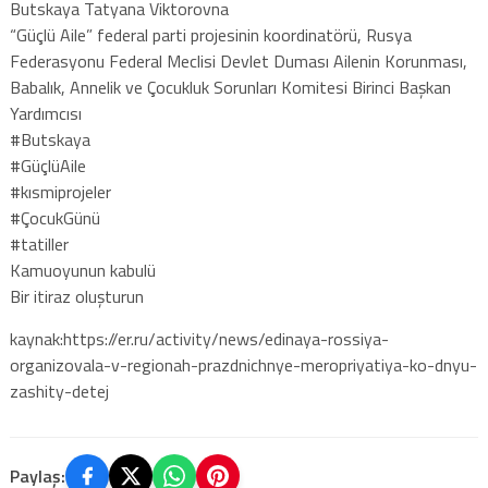
Butskaya Tatyana Viktorovna
“Güçlü Aile” federal parti projesinin koordinatörü, Rusya
Federasyonu Federal Meclisi Devlet Duması Ailenin Korunması,
Babalık, Annelik ve Çocukluk Sorunları Komitesi Birinci Başkan
Yardımcısı
#Butskaya
#GüçlüAile
#kısmiprojeler
#ÇocukGünü
#tatiller
Kamuoyunun kabulü
Bir itiraz oluşturun
kaynak:https://er.ru/activity/news/edinaya-rossiya-
organizovala-v-regionah-prazdnichnye-meropriyatiya-ko-dnyu-
zashity-detej
Paylaş: