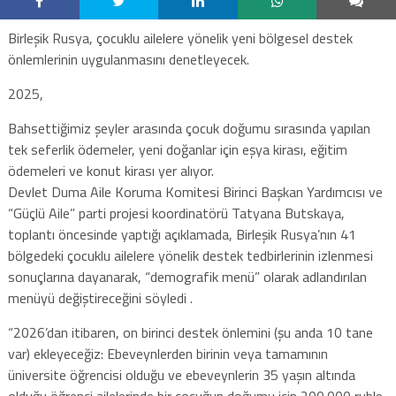
Birleşik Rusya, çocuklu ailelere yönelik yeni bölgesel destek
önlemlerinin uygulanmasını denetleyecek.
2025,
Bahsettiğimiz şeyler arasında çocuk doğumu sırasında yapılan
tek seferlik ödemeler, yeni doğanlar için eşya kirası, eğitim
ödemeleri ve konut kirası yer alıyor.
Devlet Duma Aile Koruma Komitesi Birinci Başkan Yardımcısı ve
“Güçlü Aile” parti projesi koordinatörü Tatyana Butskaya,
toplantı öncesinde yaptığı açıklamada, Birleşik Rusya’nın 41
bölgedeki çocuklu ailelere yönelik destek tedbirlerinin izlenmesi
sonuçlarına dayanarak, “demografik menü” olarak adlandırılan
menüyü değiştireceğini söyledi .
“2026’dan itibaren, on birinci destek önlemini (şu anda 10 tane
var) ekleyeceğiz: Ebeveynlerden birinin veya tamamının
üniversite öğrencisi olduğu ve ebeveynlerin 35 yaşın altında
olduğu öğrenci ailelerinde bir çocuğun doğumu için 200.000 ruble