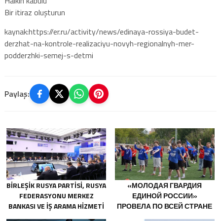
Halkın kabulü
Bir itiraz oluşturun
kaynak:https://er.ru/activity/news/edinaya-rossiya-budet-
derzhat-na-kontrole-realizaciyu-novyh-regionalnyh-mer-
podderzhki-semej-s-detmi
Paylaş:
BIRLEŞIK RUSYA PARTISI, RUSYA
«МОЛОДАЯ ГВАРДИЯ
FEDERASYONU MERKEZ
ЕДИНОЙ РОССИИ»
BANKASI VE IŞ ARAMA HIZMETI
ПРОВЕЛА ПО ВСЕЙ СТРАНЕ
SUPERJOB, SOVYET ASKERI
МЕРОПРИЯТИЯ КО ДНЮ