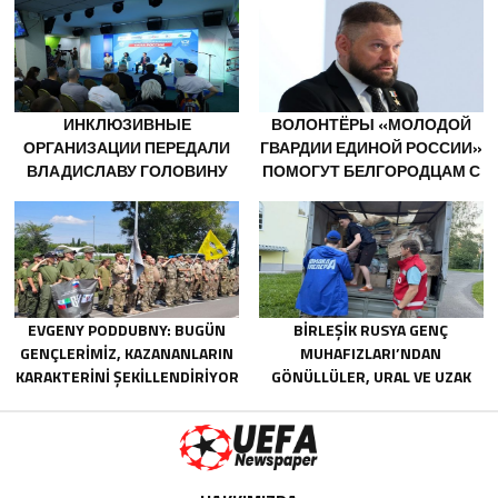
BÖLGESI GAZILERININ
ФИЗКУЛЬТУРНИКА
ISTIHDAMI IÇIN RUSYA’DA ILK
UZMANLAŞMIŞ PLATFORMU
OLUŞTURACAK
ИНКЛЮЗИВНЫЕ
ВОЛОНТЁРЫ «МОЛОДОЙ
ОРГАНИЗАЦИИ ПЕРЕДАЛИ
ГВАРДИИ ЕДИНОЙ РОССИИ»
ВЛАДИСЛАВУ ГОЛОВИНУ
ПОМОГУТ БЕЛГОРОДЦАМ С
ПРЕДЛОЖЕНИЯ В НОВУЮ
ОГНЕТУШИТЕЛЯМИ И
НАРОДНУЮ ПРОГРАММУ
ГЕНЕРАТОРАМИ
«ЕДИНОЙ РОССИИ»
EVGENY PODDUBNY: BUGÜN
BIRLEŞIK RUSYA GENÇ
GENÇLERIMIZ, KAZANANLARIN
MUHAFIZLARI’NDAN
KARAKTERINI ŞEKILLENDIRIYOR
GÖNÜLLÜLER, URAL VE UZAK
DOĞU’DAKI SELLERIN
SONUÇLARINI ORTADAN
KALDIRMAYA YARDIMCI OLUYOR