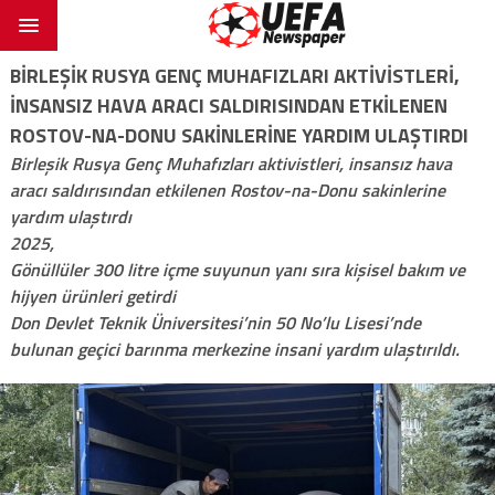
BIRLEŞIK RUSYA GENÇ MUHAFIZLARI AKTIVISTLERI,
INSANSIZ HAVA ARACI SALDIRISINDAN ETKILENEN
ROSTOV-NA-DONU SAKINLERINE YARDIM ULAŞTIRDI
Birleşik Rusya Genç Muhafızları aktivistleri, insansız hava
aracı saldırısından etkilenen Rostov-na-Donu sakinlerine
yardım ulaştırdı
2025,
Gönüllüler 300 litre içme suyunun yanı sıra kişisel bakım ve
hijyen ürünleri getirdi
Don Devlet Teknik Üniversitesi’nin 50 No’lu Lisesi’nde
bulunan geçici barınma merkezine insani yardım ulaştırıldı.