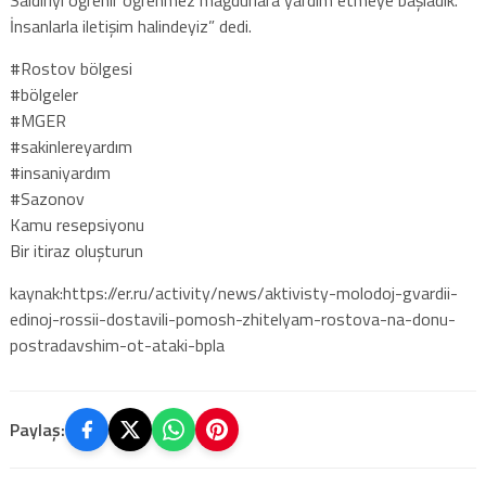
İnsanlarla iletişim halindeyiz” dedi.
#Rostov bölgesi
#bölgeler
#‎MGER
#sakinlereyardım
#insaniyardım
#Sazonov
Kamu resepsiyonu
Bir itiraz oluşturun
kaynak:https://er.ru/activity/news/aktivisty-molodoj-gvardii-
edinoj-rossii-dostavili-pomosh-zhitelyam-rostova-na-donu-
postradavshim-ot-ataki-bpla
Paylaş: