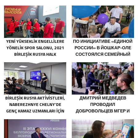
YENI YÜKSEKLIK ENGELLILERE
ПО ИНИЦИАТИВЕ «ЕДИНОЙ
YÖNELIK SPOR SALONU, 2021
РОССИИ» В ЙОШКАР-ОЛЕ
BIRLEŞIK RUSYA HALK
СОСТОЯЛСЯ СЕМЕЙНЫЙ
PROGRAMI KAPSAMINDA
ФЕСТИВАЛЬ
SARATOV’DA AÇILDI
BIRLEŞIK RUSYA AKTIVISTLERI,
ДМИТРИЙ МЕДВЕДЕВ
NABEREZHNYE CHELNY’DE
ПРОВОДИЛ
GENÇ KAMAZ UZMANLARI IÇIN
ДОБРОВОЛЬЦЕВ МГЕР И
EĞITIM ETKINLIKLERI
«ВОЛОНТЁРСКОЙ РОТЫ»
DÜZENLEDI
НА ПЕРЕДОВУЮ