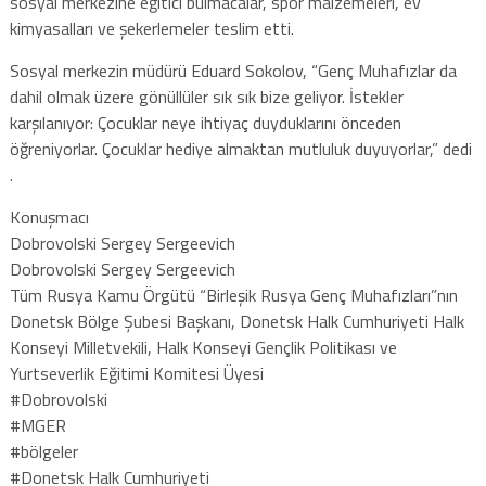
sosyal merkezine eğitici bulmacalar, spor malzemeleri, ev
kimyasalları ve şekerlemeler teslim etti.
Sosyal merkezin müdürü Eduard Sokolov, “Genç Muhafızlar da
dahil olmak üzere gönüllüler sık sık bize geliyor. İstekler
karşılanıyor: Çocuklar neye ihtiyaç duyduklarını önceden
öğreniyorlar. Çocuklar hediye almaktan mutluluk duyuyorlar,” dedi
.
Konuşmacı
Dobrovolski Sergey Sergeevich
Dobrovolski Sergey Sergeevich
Tüm Rusya Kamu Örgütü “Birleşik Rusya Genç Muhafızları”nın
Donetsk Bölge Şubesi Başkanı, Donetsk Halk Cumhuriyeti Halk
Konseyi Milletvekili, Halk Konseyi Gençlik Politikası ve
Yurtseverlik Eğitimi Komitesi Üyesi
#Dobrovolski
#‎MGER
#bölgeler
#Donetsk Halk Cumhuriyeti