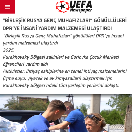
“BIRLEŞIK RUSYA GENÇ MUHAFIZLARI” GÖNÜLLÜLERI
DPR’YE INSANI YARDIM MALZEMESI ULAŞTIRDI
“Birleşik Rusya Genç Muhafızları” gönüllüleri DPR’ye insani
yardım malzemesi ulaştırdı
2025,
Kurakhovsky Bölgesi sakinleri ve Gorlovka Çocuk Merkezi
öğrencileri yardım aldı
Aktivistler, ihtiyaç sahiplerine en temel ihtiyaç malzemelerini
(içme suyu, yiyecek ve ev kimyasalları) ulaştırmak için
Kurakhovsky Bölgesi’ndeki tüm yerleşim yerlerini dolaştı.