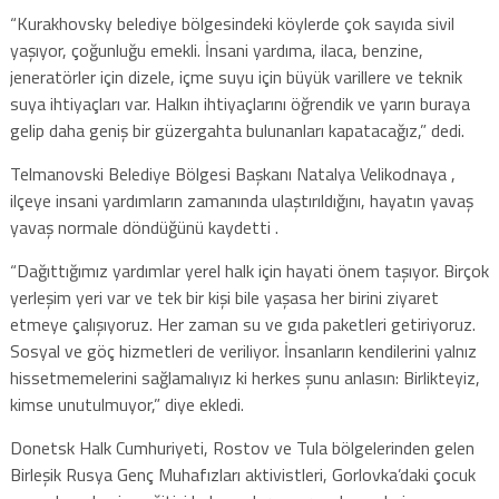
“Kurakhovsky belediye bölgesindeki köylerde çok sayıda sivil
yaşıyor, çoğunluğu emekli. İnsani yardıma, ilaca, benzine,
jeneratörler için dizele, içme suyu için büyük varillere ve teknik
suya ihtiyaçları var. Halkın ihtiyaçlarını öğrendik ve yarın buraya
gelip daha geniş bir güzergahta bulunanları kapatacağız,” dedi.
Telmanovski Belediye Bölgesi Başkanı Natalya Velikodnaya ,
ilçeye insani yardımların zamanında ulaştırıldığını, hayatın yavaş
yavaş normale döndüğünü kaydetti .
“Dağıttığımız yardımlar yerel halk için hayati önem taşıyor. Birçok
yerleşim yeri var ve tek bir kişi bile yaşasa her birini ziyaret
etmeye çalışıyoruz. Her zaman su ve gıda paketleri getiriyoruz.
Sosyal ve göç hizmetleri de veriliyor. İnsanların kendilerini yalnız
hissetmemelerini sağlamalıyız ki herkes şunu anlasın: Birlikteyiz,
kimse unutulmuyor,” diye ekledi.
Donetsk Halk Cumhuriyeti, Rostov ve Tula bölgelerinden gelen
Birleşik Rusya Genç Muhafızları aktivistleri, Gorlovka’daki çocuk