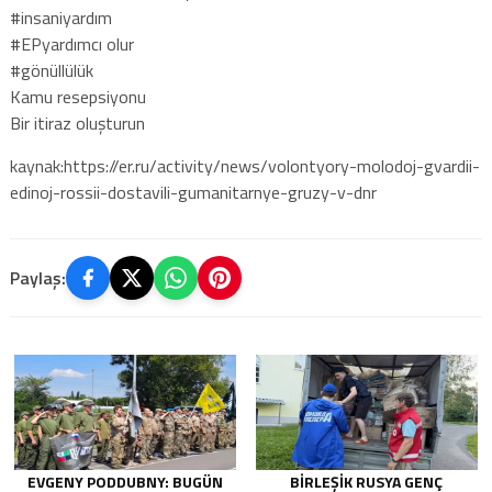
#insaniyardım
#EPyardımcı olur
#gönüllülük
Kamu resepsiyonu
Bir itiraz oluşturun
kaynak:https://er.ru/activity/news/volontyory-molodoj-gvardii-
edinoj-rossii-dostavili-gumanitarnye-gruzy-v-dnr
Paylaş:
EVGENY PODDUBNY: BUGÜN
BIRLEŞIK RUSYA GENÇ