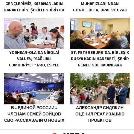
GENÇLERIMIZ, KAZANANLARIN
MUHAFIZLARI’NDAN
KARAKTERINI ŞEKILLENDIRIYOR
GÖNÜLLÜLER, URAL VE UZAK
DOĞU’DAKI SELLERIN
SONUÇLARINI ORTADAN
KALDIRMAYA YARDIMCI OLUYOR
YOSHKAR-OLA’DA NIKOLAI
ST. PETERSBURG’DA, BIRLEŞIK
VALUEV, “SAĞLIKLI
RUSYA KADIN HAREKETI, ŞEHIR
CUMHURIYET” PROJESIYLE
GENELINDE KADINLARA
TANIŞTI
YÖNELIK DESTEK
PROGRAMLARININ
GELIŞTIRILMESI IÇIN ÖNERILER
HAZIRLADI
В «ЕДИНОЙ РОССИИ»
АЛЕКСАНДР СИДЯКИН
ЧЛЕНАМ СЕМЕЙ БОЙЦОВ
ОЦЕНИЛ РЕАЛИЗАЦИЮ
СВО РАССКАЗАЛИ О НОВЫХ
ПРОЕКТОВ
МЕРАХ ГОСПОДДЕРЖКИ
БЛАГОУСТРОЙСТВА В
ВОРОНЕЖСКОЙ ОБЛАСТИ