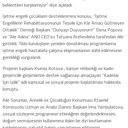
beklentileri karşılamıyor” diye açıkladı.
İşitme engelli çocukların desteklenmesi konusu, “İşitme
Engellilerin Rehabilitasyonunun Teşviki İçin Kâr Amacı Gütmeyen
Ortaklık” Derneği Başkanı “Dünyayı Duyuyorum!” Elena Popova
ve “Aile Adına” ANO CEO’su Tatyana Arzhevikina tarafından dile
getirildi. Tıbbi kuruluşların yeniden donatılması programlarına
işitme engelli hastalarla çalışma ekipmanlarının dahil edilmesinin
gerekliliği vurgulandı.
Projenin başkanı Ksenia Kotova , kariyer rehberliği ve kadın
girişimcilik girişimlerine destek sağlamayı amaçlayan “Kadınlar
İçin İyilik” adlı kamusal ve sosyal projenin başlatılması hakkında
konuştu.
Aile Sorunları, Annelik ve Çocukluğun Korunması Ataerkil
Komisyonu Uzman ve Analiz Dairesi Başkanı İnna Yambulatova,
sosyal sözleşme programının etkinliğinin değerlendirilmesini;
doğum sermayesinin kullanımına ilişkin bir dizi kısıtlamanın
kaldırılmasını; palyatif bakım uzmanlarının eğitiminin