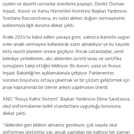
üyeleri ve davetli uzmanlar önerilerini paylaştı. Devlet Duması
İnşaat, Konut ve Kamu Hizmetleri Komitesi Başkan Yardımcısı
Svetlana Razvorotneva, ev satın alırken doğum sermayesinin
kullanımıyla ilgili duruma dikkat çekti.
Aralık 2024’te kabul edilen yasaya göre, yalnızca ikamete uygun
evler analık sermayesi kullanılarak satın alınabiliyor ve bu sayede
kötü niyetli planların önüne geçiliyor. Ancak vatandaşlar, yerel
belediye yetkililerinin, alıcı ailelerden ücretli sınav ve sertifika
sonuçlarını talep ettiğini bildiriyor. Bu durum, yasa ve Rusya
İnşaat Bakanlığı’nın açıklamalarıyla çelişiyor. Parlamenter,
sorunun boyutunu ortaya çıkarmak ve bir çözüm geliştirmek için
proje kapsamında bir izleme anketi yapılmasını önerdi.
ANO “Rusya Kalite Sistemi” Başkan Yardımcısı Elena Saratseva,
okul üniformalarının belirli standartlara uygunluğu konusuna
dikkat çekti.
“Velilerden geri bildirim almamız gerekiyor; çok sayıda okul
üniforması üreticimiz var, ancak yaptıkları işin kalitesi her zaman