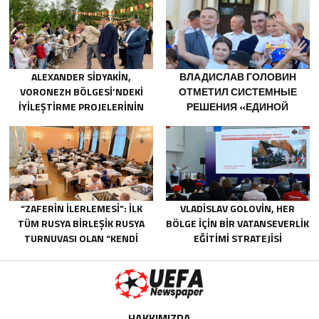
МЕРОПРИЯТИЯ ДЛЯ
МОЛОДЫХ СПЕЦИАЛИСТОВ
КАМАЗА
ALEXANDER SIDYAKIN,
ВЛАДИСЛАВ ГОЛОВИН
VORONEZH BÖLGESI’NDEKI
ОТМЕТИЛ СИСТЕМНЫЕ
IYILEŞTIRME PROJELERININ
РЕШЕНИЯ «ЕДИНОЙ
UYGULANMASINI
РОССИИ» В ПОДДЕРЖКУ
DEĞERLENDIRDI
ДЕТСКОГО И
МОЛОДЁЖНОГО
ТВОРЧЕСТВА В
НОВОДВИНСКЕ
АРХАНГЕЛЬСКОЙ ОБЛАСТИ
“ZAFERIN İLERLEMESI”: İLK
VLADISLAV GOLOVIN, HER
TÜM RUSYA BIRLEŞIK RUSYA
BÖLGE IÇIN BIR VATANSEVERLIK
TURNUVASI OLAN “KENDI
EĞITIMI STRATEJISI
SATRANCIMIZ”, NIZHNY
GELIŞTIRILMESINI ÖNERDI
TAGIL’DE SONA ERDI
HAKKIMIZDA