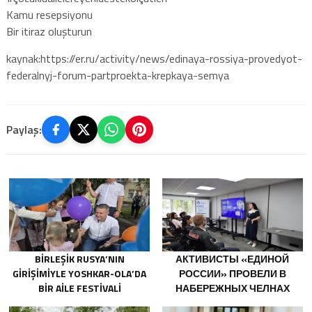
Kamu resepsiyonu
Bir itiraz oluşturun
kaynak:https://er.ru/activity/news/edinaya-rossiya-provedyot-
federalnyj-forum-partproekta-krepkaya-semya
Paylaş:
BIRLEŞIK RUSYA’NIN
АКТИВИСТЫ «ЕДИНОЙ
GIRIŞIMIYLE YOSHKAR-OLA’DA
РОССИИ» ПРОВЕЛИ В
BIR AILE FESTIVALI
НАБЕРЕЖНЫХ ЧЕЛНАХ
DÜZENLENDI
ПРОСВЕТИТЕЛЬСКИЕ