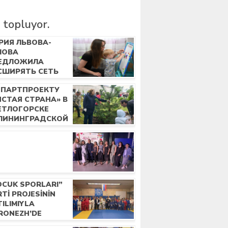
 topluyor.
РИЯ ЛЬВОВА-
ЛОВА
ЕДЛОЖИЛА
СШИРЯТЬ СЕТЬ
ОСТРАНСТВ ДЛЯ
 ПАРТПРОЕКТУ
ДДЕРЖКИ
ИСТАЯ СТРАНА» В
ТЕРЕЙ
ЕТЛОГОРСКЕ
ЛИНИНГРАДСКОЙ
ЛАСТИ
САДИЛИ ДЕРЕВЬЯ
ЕНСКОЕ ДВИЖЕНИЕ
OCUK SPORLARI”
ИНОЙ РОССИИ»
TI PROJESININ
МОГЛО ПРОВЕСТИ
ILIMIYLA
АГОТВОРИТЕЛЬНЫЙ
RONEZH’DE
НЦЕРТ В АСТРАХАНИ
AHRAMANLAR