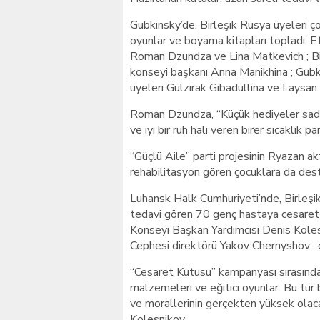
Gubkinsky’de, Birleşik Rusya üyeleri çocu
oyunlar ve boyama kitapları topladı. Et
Roman Dzundza ve Lina Matkevich ; Bir
konseyi başkanı Anna Manikhina ; Gubki
üyeleri Gulzirak Gibadullina ve Laysan 
Roman Dzundza, “Küçük hediyeler sade
ve iyi bir ruh hali veren birer sıcaklık pa
“Güçlü Aile” parti projesinin Ryazan ak
rehabilitasyon gören çocuklara da dest
Luhansk Halk Cumhuriyeti’nde, Birleşik
tedavi gören 70 genç hastaya cesaret 
Konseyi Başkan Yardımcısı Denis Koles
Cephesi direktörü Yakov Chernyshov , ce
“Cesaret Kutusu” kampanyası sırasında 
malzemeleri ve eğitici oyunlar. Bu tür b
ve morallerinin gerçekten yüksek olacağ
Kolesnikov.