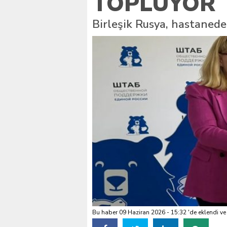
TOPLUYOR
Birleşik Rusya, hastanede
Bu haber 09 Haziran 2026 - 15:32 'de eklendi ve