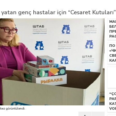
 yatan genç hastalar için “Cesaret Kutuları”
МА
БЕ
ПР
РА
ПР
ПО
ПО
«Ч
МА
СВ
КА
ОБ
ВЫ
«Ж
“Ç
ЕД
PAR
ПО
KAT
БЛ
VO
kez görüntülendi.
КО
“K