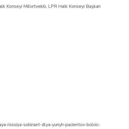
lk Konseyi Milletvekili, LPR Halk Konseyi Başkan
naya-rossiya-sobiraet-dlya-yunyh-pacientov-bolnic-