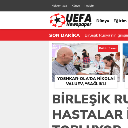
ramadabet
slotica
leogrand
slotday
venombet
ritzbet
exonbet
betwild
radissonbet
pashagaming
palacebet
maxwin
spinco
betsin
betsalvador
palazzobet
royalbet
Palacebet
casinofast
bahibom
deneme
deneme
casino
deneme
deneme
betasus
betasus
deneme
cratosroyalbet
casinofast
casinofast
roketbet
grandpashabet
grandpashabet
Hakkımızda
Künye
İletişim
güncel
güncel
giriş
giriş
giriş
giriş
güncel
güncel
giriş
giriş
bonusu
bonusu
siteleri
bonusu
bonusu
giriş
bonusu
giriş
güncel
giriş
giriş
giriş
giriş
veren
veren
siteleri
veren
veren
Dünya
Eğitim
siteler
casino
siteler
siteler
Yoshkar-Ola’da Nikolai V
siteleri
SON DAKİKA
Birleşik Rusya’nın giriş
Turkish
▼
По инициативе «Едино
Kültür Sanat
St. Petersburg’da, Birle
öneriler hazırladı
В Санкт-Петербурге 
YOSHKAR-OLA’DA NIKOLAI
поддержки женщин
Birleşik Rusya aktivist
VALUEV, “SAĞLIKLI
CUMHURIYET” PROJESIYLE
Активисты «Единой Ро
BIRLEŞIK 
TANIŞTI
КАМАЗа
Birleşik Rusya, Özel Kuv
HASTALAR 
В «Единой России» чл
Alexander Sidyakin, Vor