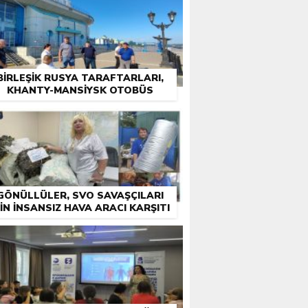
BIRLEŞIK RUSYA TARAFTARLARI,
KHANTY-MANSIYSK OTOBÜS
TERMINALININ ENGELLILER IÇIN
ERIŞILEBILIRLIĞINI DENETLEDI
GÖNÜLLÜLER, SVO SAVAŞÇILARI
ÇIN INSANSIZ HAVA ARACI KARŞITI
ATTANIYELER, TEKNIK EKIPMAN,
KAMUFLAJ AĞLARI VE TIBBI
MALZEMELER TOPLADI