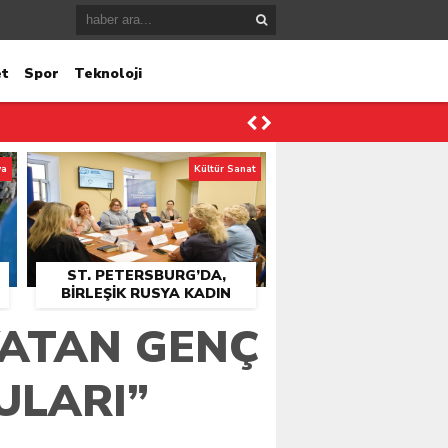
et
Spor
Teknoloji
ya
Kültür Sanat
mlarının geliştirilmesi için
 развитию городских программ
ST. PETERSBURG’DA,
ri düzenledi
BIRLEŞIK RUSYA KADIN
Я
HAREKETI, ŞEHIR
тия для молодых специалистов
YATAN GENÇ
GENELINDE KADINLARA
YÖNELIK DESTEK
a bilgilendirdi
PROGRAMLARININ
ULARI”
GELIŞTIRILMESI IÇIN
ÖNERILER HAZIRLADI
i