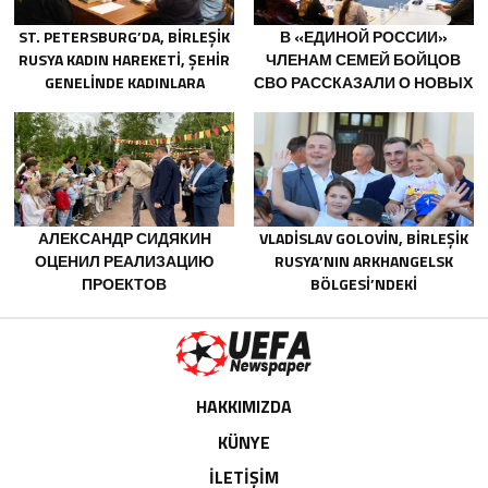
ST. PETERSBURG’DA, BIRLEŞIK
В «ЕДИНОЙ РОССИИ»
RUSYA KADIN HAREKETI, ŞEHIR
ЧЛЕНАМ СЕМЕЙ БОЙЦОВ
GENELINDE KADINLARA
СВО РАССКАЗАЛИ О НОВЫХ
YÖNELIK DESTEK
МЕРАХ ГОСПОДДЕРЖКИ
PROGRAMLARININ
GELIŞTIRILMESI IÇIN ÖNERILER
HAZIRLADI
АЛЕКСАНДР СИДЯКИН
VLADISLAV GOLOVIN, BIRLEŞIK
ОЦЕНИЛ РЕАЛИЗАЦИЮ
RUSYA’NIN ARKHANGELSK
ПРОЕКТОВ
BÖLGESI’NDEKI
БЛАГОУСТРОЙСТВА В
NOVODVINSK’TE ÇOCUKLARIN
ВОРОНЕЖСКОЙ ОБЛАСТИ
VE GENÇLERIN YARATICILIĞINI
DESTEKLEMEYE YÖNELIK
SISTEMLI KARARLARINA DIKKAT
ÇEKTI
HAKKIMIZDA
KÜNYE
İLETİŞİM