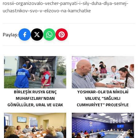
rossii-organizovalo-vecher-pamyati-i-sily-duha-dlya-semej-
uchastnikov-svo-v-elizovo-na-kamchatke
Paylaş:
BIRLEŞIK RUSYA GENÇ
YOSHKAR-OLA’DA NIKOLAI
MUHAFIZLARI’NDAN
VALUEV, “SAĞLIKLI
GÖNÜLLÜLER, URAL VE UZAK
CUMHURIYET” PROJESIYLE
DOĞU’DAKI SELLERIN
TANIŞTI
SONUÇLARINI ORTADAN
KALDIRMAYA YARDIMCI OLUYOR