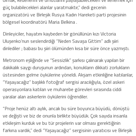
güç bulabilecekleri alanlar yaratmaktır,” dedi gecenin
organizatörü ve Birleşik Rusya Kadın Hareketi parti projesinin
bölgesel koordinatörü Maria Belkina .
Dinleyiciler, hayatını kaybeden bir gönüllünün kızı Victoria
Uluşenko’nun seslendirdiği “Neden Savaşa Gittim” adlı şiiri
dinlediler ; babası bu şiiri ölümünden kısa bir süre önce yazmıştı.
Metronom eşliğinde ve “Sessizlik” şarkısı çalınarak yapılan bir
dakikalık saygı duruşunun ardından, konukların dikkati zorlukların
üstesinden gelme öykülerine yöneldi. Akşam etkinliğine katılanlar,
“Yaşayacağız” başlıklı fotoğraf sergisi aracılığıyla, özel askeri
operasyonlara katılan ve muharebe görevleri sırasında ciddi
yaralar alan askerlerin öykülerini öğrendiler.
“Proje henüz altı aylık, ancak bu süre boyunca büyüdü, dönüştü
ve değişti ve biz de onunla birlikte büyüdük. Çok sayıda insanla
etkileşim kurduk ve bu tür projelerin var olması gerektiğinin
farkına vardık,” dedi “Yaşayacağız” sergisinin yaratıcısı ve Birleşik