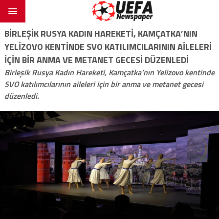
BIRLEŞIK RUSYA KADIN HAREKETI, KAMÇATKA’NIN
YELIZOVO KENTINDE SVO KATILIMCILARININ AILELERI
IÇIN BIR ANMA VE METANET GECESI DÜZENLEDI
Birleşik Rusya Kadın Hareketi, Kamçatka’nın Yelizovo kentinde
SVO katılımcılarının aileleri için bir anma ve metanet gecesi
düzenledi.