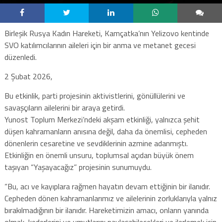
Birleşik Rusya Kadın Hareketi, Kamçatka’nın Yelizovo kentinde
SVO katılımcılarının aileleri için bir anma ve metanet gecesi
düzenledi.
2 Şubat 2026,
Bu etkinlik, parti projesinin aktivistlerini, gönüllülerini ve
savaşçıların ailelerini bir araya getirdi.
Yunost Toplum Merkezi’ndeki akşam etkinliği, yalnızca şehit
düşen kahramanların anısına değil, daha da önemlisi, cepheden
dönenlerin cesaretine ve sevdiklerinin azmine adanmıştı.
Etkinliğin en önemli unsuru, toplumsal açıdan büyük önem
taşıyan “Yaşayacağız” projesinin sunumuydu.
“Bu, acı ve kayıplara rağmen hayatın devam ettiğinin bir ilanıdır.
Cepheden dönen kahramanlarımız ve ailelerinin zorluklarıyla yalnız
bırakılmadığının bir ilanıdır. Hareketimizin amacı, onların yanında
olmak, kederlerini ve umutlarını paylaşabilecekleri ve ilerlemek için