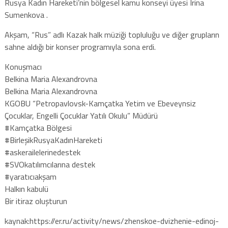
Rusya Kadın Hareketi’nin bölgesel kamu konseyi üyesi Irina
Sumenkova .
Akşam, “Rus” adlı Kazak halk müziği topluluğu ve diğer grupların
sahne aldığı bir konser programıyla sona erdi.
Konuşmacı
Belkina Maria Alexandrovna
Belkina Maria Alexandrovna
KGOBU “Petropavlovsk-Kamçatka Yetim ve Ebeveynsiz
Çocuklar, Engelli Çocuklar Yatılı Okulu” Müdürü
#Kamçatka Bölgesi
#BirleşikRusyaKadınHareketi
#askerailelerinedestek
#SVOkatılımcılarına destek
#yaratıcıakşam
Halkın kabulü
Bir itiraz oluşturun
kaynak:https://er.ru/activity/news/zhenskoe-dvizhenie-edinoj-