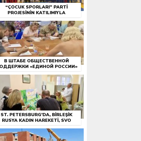
“ÇOCUK SPORLARI” PARTI
PROJESININ KATILIMIYLA
VORONEZH’DE “KAHRAMANLAR
YAKINIMIZDA” ADLI BIR SPOR VE
VATANSEVERLIK ETKINLIĞI
DÜZENLENDI
В ШТАБЕ ОБЩЕСТВЕННОЙ
ОДДЕРЖКИ «ЕДИНОЙ РОССИИ»
В САНКТ-ПЕТЕРБУРГЕ
АКТИВИСТОВ НАУЧИЛИ
ЗГОТОВЛЕНИЮ ТРАДИЦИОННОЙ
НАРОДНОЙ ИГРУШКИ
ST. PETERSBURG’DA, BIRLEŞIK
RUSYA KADIN HAREKETI, SVO
YELERI IÇIN BIR RESIM ATÖLYESI
DÜZENLEDI