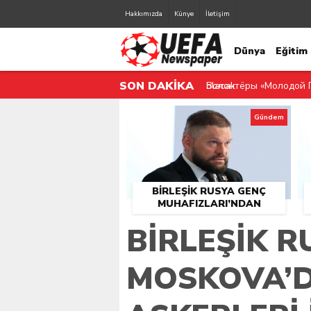
ramadabet
slotica
leogrand
slotday
venombet
ritzbet
exonbet
betwild
radissonbet
pashagaming
palacebet
maxwin
spinco
betsin
betsalvador
palazzobet
royalbet
Palacebet
casinofast
bahibom
deneme
deneme
casino
deneme
deneme
betasus
betasus
deneme
cratosroyalbet
casinofast
casinofast
roketbet
grandpashabet
Hakkımızda
Künye
İletişim
güncel
güncel
giriş
giriş
giriş
giriş
güncel
güncel
giriş
giriş
bonusu
bonusu
siteleri
bonusu
bonusu
giriş
bonusu
giriş
güncel
giriş
giriş
giriş
giriş
veren
veren
siteleri
veren
veren
Dünya
Eğitim
siteler
casino
siteler
siteler
Birleşik Rusya Genç Muh
siteleri
SON DAKİKA
olacak
Волонтёры «Молодой Г
Turkish
▼
Evgeny Poddubny: Hava S
Gündem
Евгений Поддубный: В
Evgeny Poddubny: Bugün 
BIRLEŞIK RUSYA GENÇ
Евгений Поддубный: С
MUHAFIZLARI’NDAN
GÖNÜLLÜLER, BELGOROD
Владимир Сайбель: В 
BIRLEŞIK R
SAKINLERINE YANGIN
SÖNDÜRÜCÜLER VE
получение соцконтрак
Vladimir Saibel: Birleşi
JENERATÖRLER
MOSKOVA’D
KONUSUNDA YARDIMCI
OLACAK
kararını destekliyor
Волонтёры «Молодой Г
Birleşik Rusya Genç Muh