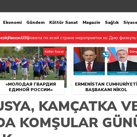
Ekonomi
Gündem
Kültür Sanat
Magazin
Sağlık
Siyas
Т и сервис по поиску работы SuperJob создадут первую в России
ветеранов СВО
ной России» провела по всей стране мероприятия ко Дню физкуль
 Başbakanı Nikol Paşinyan, Azerbaycan Cumhuriyeti Cumhurbaşkanı İlha
Kültür Sanat
Dün
epublic of Armenia Nikol Pashinyan called President of the Republic of
rdımanda yaralananları kurtarmadaki cesaretlerinden dolayı Belgorod
«МОЛОДАЯ ГВАРДИЯ
ERMENISTAN CUMHURIYET
благодарил добровольцев Белгородской области за мужество в с
ЕДИНОЙ РОССИИ»
BAŞBAKANI NIKOL
ПРОВЕЛА ПО ВСЕЙ СТРАНЕ
PAŞINYAN, AZERBAYCAN
eşik Rusya’nın yeni Halk Programı için Vladislav Golovin’e teklifler sund
RUSYA, KAMÇATKA V
МЕРОПРИЯТИЯ КО ДНЮ
CUMHURIYETI
ФИЗКУЛЬТУРНИКА
CUMHURBAŞKANI İLHAM
ации передали Владиславу Головину предложения в новую Народн
ALIYEV’I ARADI
DA KOMŞULAR GÜN
afızları’ndan gönüllüler, Belgorod sakinlerine yangın söndürücüler ve
вардии Единой России» помогут белгородцам с огнетушителями и