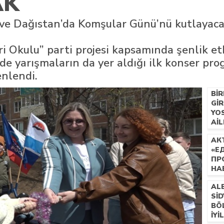
AK
 ve Dağıstan’da Komşular Günü’nü kutlayac
 Okulu” parti projesi kapsamında şenlik et
e yarışmaların da yer aldığı ilk konser pr
enlendi.
BIR
GIR
YO
AIL
DÜ
АК
«Е
ПР
НА
ЧЕ
AL
ПР
SI
МЕ
BÖ
МО
IYI
СП