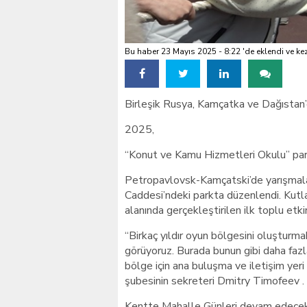
Bu haber 23 Mayıs 2025 - 8:22 'de eklendi ve
ke
Birleşik Rusya, Kamçatka ve Dağıstan
2025,
“Konut ve Kamu Hizmetleri Okulu” part
Petropavlovsk-Kamçatski’de yarışmalar
Caddesi’ndeki parkta düzenlendi. Kutlam
alanında gerçekleştirilen ilk toplu etki
“Birkaç yıldır oyun bölgesini oluşturm
görüyoruz. Burada bunun gibi daha fazl
bölge için ana buluşma ve iletişim yeri 
şubesinin sekreteri Dmitry Timofeev .
Kentte Mahalle Günleri devam edecek: