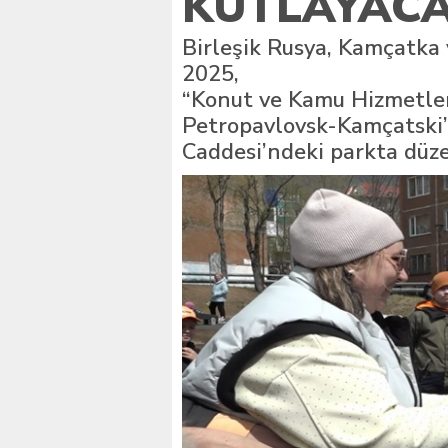
KUTLAYAC
Birleşik Rusya, Kamçatka
2025,
“Konut ve Kamu Hizmetleri
Petropavlovsk-Kamçatski’d
Caddesi’ndeki parkta düz