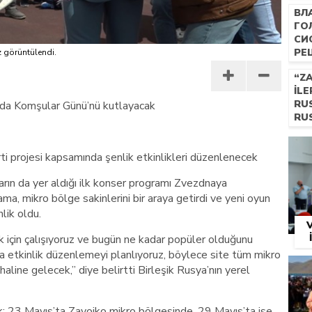
PRO
КА
ВЛ
UY
ГО
DE
СИ
РЕ
z görüntülendi.
РО
“Z
ПО
İLE
ДЕ
RUS
’da Komşular Günü’nü kutlayacak
МО
RU
ТВ
OL
НО
SA
АР
i projesi kapsamında şenlik etkinlikleri düzenlenecek
NIZ
ОБ
SO
ın da yer aldığı ilk konser programı Zvezdnaya
a, mikro bölge sakinlerini bir araya getirdi ve yeni oyun
nlik oldu.
ak için çalışıyoruz ve bugün ne kadar popüler olduğunu
a etkinlik düzenlemeyi planlıyoruz, böylece site tüm mikro
haline gelecek,” diye belirtti Birleşik Rusya’nın yerel
 23 Mayıs’ta Zavoiko mikro bölgesinde, 29 Mayıs’ta ise