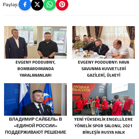
Paylaş:
EVGENY PODDUBNY,
EVGENY PODDUBNY: HAVA
BOMBARDIMANDA
SAVUNMA KUVVETLERI
YARALANANLARI
GAZILERI, ÜLKEYI
KURTARMADAKI
DEĞIŞTIRECEK GÜÇTÜR
CESARETLERINDEN DOLAYI
BELGOROD BÖLGESINDEKI
GÖNÜLLÜLERE TEŞEKKÜR ETTI
ВЛАДИМИР САЙБЕЛЬ: В
YENI YÜKSEKLIK ENGELLILERE
«ЕДИНОЙ РОССИИ»
YÖNELIK SPOR SALONU, 2021
ПОДДЕРЖИВАЮТ РЕШЕНИЕ
BIRLEŞIK RUSYA HALK
МИНТРУДА УПРОСТИТЬ ДЛЯ
PROGRAMI KAPSAMINDA