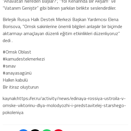
“Anavatan Nereden Başlar?”, “Yol Kenarında Bir Akşam” ve
“Vatanım Geniştir” gibi bilinen şarkıları birlikte seslendirdiler.
Birleşik Rusya Halk Destek Merkezi Başkan Yardımcısı Elena
Borisova, “Omsk sakinlerine önemli bilgileri anlaşılır bir biçimde
aktarmayı amaçlayan düzenli eğitim etkinlikleri düzenliyoruz”
dedi .
#Omsk Oblast
#kamudestekmerkezi
#sınav
#anayasagünü
Halkın kabulü
Bir itiraz oluşturun
kaynak:https://er.ru/activity/news/edinaya-rossiya-ustroila-v-
omske-viktorinu-dlya-molodyozhi-i-predstavitelej-starshego-
pokoleniya