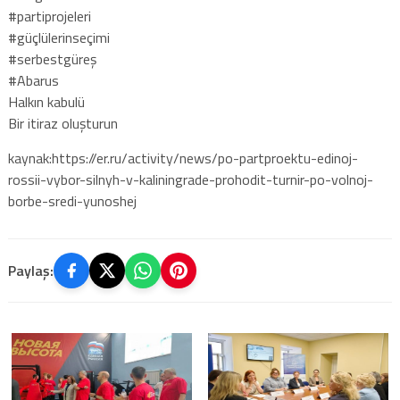
#partiprojeleri
#güçlülerinseçimi
#serbestgüreş
#Abarus
Halkın kabulü
Bir itiraz oluşturun
kaynak:https://er.ru/activity/news/po-partproektu-edinoj-
rossii-vybor-silnyh-v-kaliningrade-prohodit-turnir-po-volnoj-
borbe-sredi-yunoshej
Paylaş: