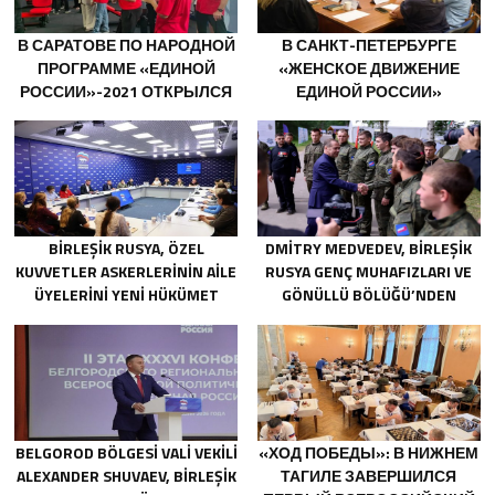
В САРАТОВЕ ПО НАРОДНОЙ
В САНКТ-ПЕТЕРБУРГЕ
ПРОГРАММЕ «ЕДИНОЙ
«ЖЕНСКОЕ ДВИЖЕНИЕ
РОССИИ»-2021 ОТКРЫЛСЯ
ЕДИНОЙ РОССИИ»
АДАПТИВНЫЙ СПОРТЗАЛ
СФОРМИРОВАЛО
«НОВАЯ ВЫСОТА»
ПРЕДЛОЖЕНИЯ ПО
РАЗВИТИЮ ГОРОДСКИХ
ПРОГРАММ ПОДДЕРЖКИ
ЖЕНЩИН
BIRLEŞIK RUSYA, ÖZEL
DMITRY MEDVEDEV, BIRLEŞIK
KUVVETLER ASKERLERININ AILE
RUSYA GENÇ MUHAFIZLARI VE
ÜYELERINI YENI HÜKÜMET
GÖNÜLLÜ BÖLÜĞÜ’NDEN
DESTEK ÖNLEMLERI HAKKINDA
GÖNÜLLÜLERI CEPHE
BILGILENDIRDI
HATLARINA KADAR EŞLIK ETTI
BELGOROD BÖLGESI VALI VEKILI
«ХОД ПОБЕДЫ»: В НИЖНЕМ
ALEXANDER SHUVAEV, BIRLEŞIK
ТАГИЛЕ ЗАВЕРШИЛСЯ