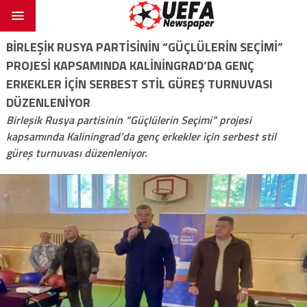
BIRLEŞIK RUSYA PARTISININ “GÜÇLÜLERIN SEÇIMI”
PROJESI KAPSAMINDA KALININGRAD’DA GENÇ
ERKEKLER IÇIN SERBEST STIL GÜREŞ TURNUVASI
DÜZENLENIYOR
Birleşik Rusya partisinin “Güçlülerin Seçimi” projesi
kapsamında Kaliningrad’da genç erkekler için serbest stil
güreş turnuvası düzenleniyor.