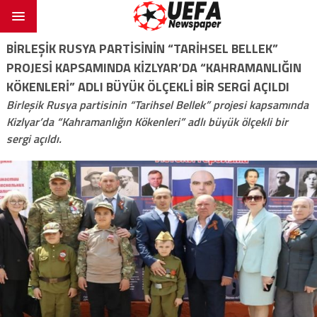
BIRLEŞIK RUSYA PARTISININ “TARIHSEL BELLEK”
PROJESI KAPSAMINDA KIZLYAR’DA “KAHRAMANLIĞIN
KÖKENLERI” ADLI BÜYÜK ÖLÇEKLI BIR SERGI AÇILDI
Birleşik Rusya partisinin “Tarihsel Bellek” projesi kapsamında
Kizlyar’da “Kahramanlığın Kökenleri” adlı büyük ölçekli bir
sergi açıldı.