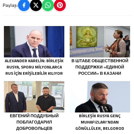
Paylaş:
ALEXANDER KARELIN: BIRLEŞIK
В ШТАБЕ ОБЩЕСТВЕННОЙ
RUSYA, SPORU MILYONLARCA
ПОДДЕРЖКИ «ЕДИНОЙ
RUS IÇIN ERIŞILEBILIR KILIYOR
РОССИИ» В КАЗАНИ
ОТКРЫЛАСЬ ВЫСТАВКА
ФИЛОСОФСКОЙ
ЖИВОПИСИ
ЕВГЕНИЙ ПОДДУБНЫЙ
BIRLEŞIK RUSYA GENÇ
ПОБЛАГОДАРИЛ
MUHAFIZLARI’NDAN
ДОБРОВОЛЬЦЕВ
GÖNÜLLÜLER, BELGOROD