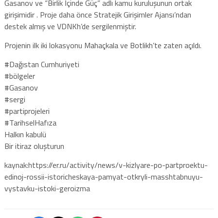
Gasanov ve “Birlik İçinde Güç” adlı kamu kuruluşunun ortak
girişimidir . Proje daha önce Stratejik Girişimler Ajansı’ndan
destek almış ve VDNKh’de sergilenmiştir.
Projenin ilk iki lokasyonu Mahaçkala ve Botlikh’te zaten açıldı.
#Dağıstan Cumhuriyeti
#bölgeler
#Gasanov
#sergi
#partiprojeleri
#TarihselHafıza
Halkın kabulü
Bir itiraz oluşturun
kaynak:https://er.ru/activity/news/v-kizlyare-po-partproektu-
edinoj-rossii-istoricheskaya-pamyat-otkryli-masshtabnuyu-
vystavku-istoki-geroizma