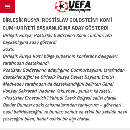
BIRLEŞIK RUSYA, ROSTISLAV GOLDSTEIN’I KOMI
CUMHURIYETI BAŞKANLIĞINA ADAY GÖSTERDI
Birleşik Rusya, Rostislav Goldstein’ı Komi Cumhuriyeti
başkanlığına aday gösterdi
2025,
Birleşik Rusya Komi bölge şubesinin konferans delegeleri
tarafından desteklendi
Rostislav Goldstein’ın adaylığının Cumhurbaşkanı tarafından
desteklendiğini ve Birleşik Rusya Devlet Başkanı Dmitri
Medvedev tarafından da desteklendiğini belirten Genel
Konsey Sekreteri Vladimir Yakushev , şunları kaydetti :
“Rostislav Ernstovich’i Yahudi Özerk Bölgesi valisi olarak
Devlet Duması’ndaki çalışmalarından tanıyorum – görevleri
nasıl belirleyeceğini ve bunları somut ve etkili bir şekilde nasıl
çözeceğini bilen, hedef odaklı bir kişi olarak.