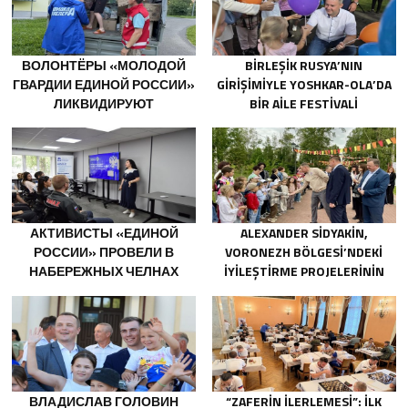
ВОЛОНТЁРЫ «МОЛОДОЙ
BIRLEŞIK RUSYA’NIN
ГВАРДИИ ЕДИНОЙ РОССИИ»
GIRIŞIMIYLE YOSHKAR-OLA’DA
ЛИКВИДИРУЮТ
BIR AILE FESTIVALI
ПОСЛЕДСТВИЯ ПАВОДКОВ
DÜZENLENDI
НА УРАЛЕ И ДАЛЬНЕМ
ВОСТОКЕ
АКТИВИСТЫ «ЕДИНОЙ
ALEXANDER SIDYAKIN,
РОССИИ» ПРОВЕЛИ В
VORONEZH BÖLGESI’NDEKI
НАБЕРЕЖНЫХ ЧЕЛНАХ
IYILEŞTIRME PROJELERININ
ПРОСВЕТИТЕЛЬСКИЕ
UYGULANMASINI
МЕРОПРИЯТИЯ ДЛЯ
DEĞERLENDIRDI
МОЛОДЫХ СПЕЦИАЛИСТОВ
КАМАЗА
ВЛАДИСЛАВ ГОЛОВИН
“ZAFERIN İLERLEMESI”: İLK