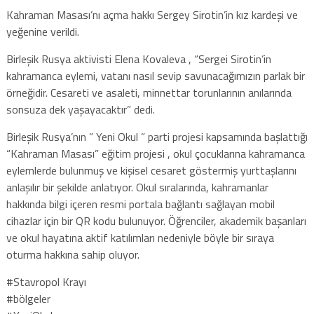
Kahraman Masası’nı açma hakkı Sergey Sirotin’in kız kardeşi ve
yeğenine verildi.
Birleşik Rusya aktivisti Elena Kovaleva , “Sergei Sirotin’in
kahramanca eylemi, vatanı nasıl sevip savunacağımızın parlak bir
örneğidir. Cesareti ve asaleti, minnettar torunlarının anılarında
sonsuza dek yaşayacaktır” dedi.
Birleşik Rusya’nın ” Yeni Okul ” parti projesi kapsamında başlattığı
“Kahraman Masası” eğitim projesi , okul çocuklarına kahramanca
eylemlerde bulunmuş ve kişisel cesaret göstermiş yurttaşlarını
anlaşılır bir şekilde anlatıyor. Okul sıralarında, kahramanlar
hakkında bilgi içeren resmi portala bağlantı sağlayan mobil
cihazlar için bir QR kodu bulunuyor. Öğrenciler, akademik başarıları
ve okul hayatına aktif katılımları nedeniyle böyle bir sıraya
oturma hakkına sahip oluyor.
#Stavropol Krayı
#bölgeler