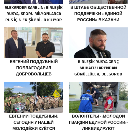
ALEXANDER KARELIN: BIRLEŞIK
В ШТАБЕ ОБЩЕСТВЕННОЙ
RUSYA, SPORU MILYONLARCA
ПОДДЕРЖКИ «ЕДИНОЙ
RUS IÇIN ERIŞILEBILIR KILIYOR
РОССИИ» В КАЗАНИ
ОТКРЫЛАСЬ ВЫСТАВКА
ФИЛОСОФСКОЙ
ЖИВОПИСИ
ЕВГЕНИЙ ПОДДУБНЫЙ
BIRLEŞIK RUSYA GENÇ
ПОБЛАГОДАРИЛ
MUHAFIZLARI’NDAN
ДОБРОВОЛЬЦЕВ
GÖNÜLLÜLER, BELGOROD
БЕЛГОРОДСКОЙ ОБЛАСТИ
SAKINLERINE YANGIN
ЗА МУЖЕСТВО В СПАСЕНИИ
SÖNDÜRÜCÜLER VE
ПОСТРАДАВШИХ ОТ
JENERATÖRLER KONUSUNDA
ОБСТРЕЛОВ
YARDIMCI OLACAK
ЕВГЕНИЙ ПОДДУБНЫЙ:
ВОЛОНТЁРЫ «МОЛОДОЙ
СЕГОДНЯ У НАШЕЙ
ГВАРДИИ ЕДИНОЙ РОССИИ»
МОЛОДЁЖИ КУЁТСЯ
ЛИКВИДИРУЮТ