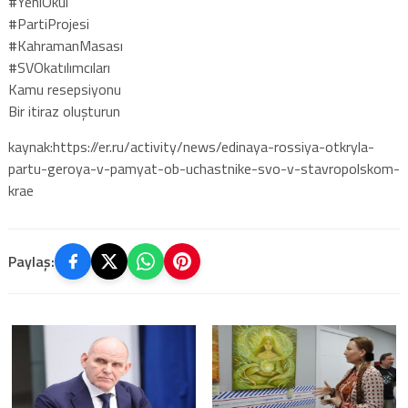
#YeniOkul
#PartiProjesi
#KahramanMasası
#SVOkatılımcıları
Kamu resepsiyonu
Bir itiraz oluşturun
kaynak:https://er.ru/activity/news/edinaya-rossiya-otkryla-
partu-geroya-v-pamyat-ob-uchastnike-svo-v-stavropolskom-
krae
Paylaş: