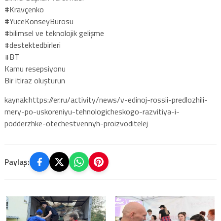
#Kravçenko
#YüceKonseyBürosu
#bilimsel ve teknolojik gelişme
#destektedbirleri
#BT
Kamu resepsiyonu
Bir itiraz oluşturun
kaynak:https://er.ru/activity/news/v-edinoj-rossii-predlozhili-
mery-po-uskoreniyu-tehnologicheskogo-razvitiya-i-
podderzhke-otechestvennyh-proizvoditelej
Paylaş: