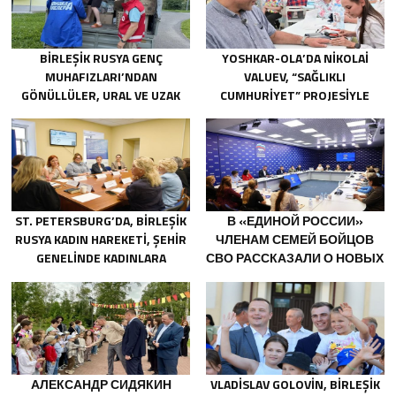
BIRLEŞIK RUSYA GENÇ
YOSHKAR-OLA’DA NIKOLAI
MUHAFIZLARI’NDAN
VALUEV, “SAĞLIKLI
GÖNÜLLÜLER, URAL VE UZAK
CUMHURIYET” PROJESIYLE
DOĞU’DAKI SELLERIN
TANIŞTI
SONUÇLARINI ORTADAN
KALDIRMAYA YARDIMCI OLUYOR
ST. PETERSBURG’DA, BIRLEŞIK
В «ЕДИНОЙ РОССИИ»
RUSYA KADIN HAREKETI, ŞEHIR
ЧЛЕНАМ СЕМЕЙ БОЙЦОВ
GENELINDE KADINLARA
СВО РАССКАЗАЛИ О НОВЫХ
YÖNELIK DESTEK
МЕРАХ ГОСПОДДЕРЖКИ
PROGRAMLARININ
GELIŞTIRILMESI IÇIN ÖNERILER
HAZIRLADI
АЛЕКСАНДР СИДЯКИН
VLADISLAV GOLOVIN, BIRLEŞIK