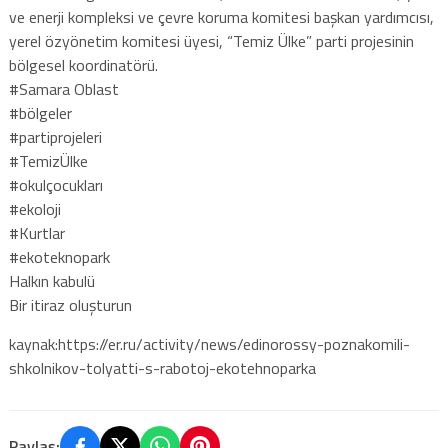
ve enerji kompleksi ve çevre koruma komitesi başkan yardımcısı,
yerel özyönetim komitesi üyesi, “Temiz Ülke” parti projesinin
bölgesel koordinatörü.
#Samara Oblast
#bölgeler
#partiprojeleri
#TemizÜlke
#okulçocukları
#ekoloji
#Kurtlar
#ekoteknopark
Halkın kabulü
Bir itiraz oluşturun
kaynak:https://er.ru/activity/news/edinorossy-poznakomili-
shkolnikov-tolyatti-s-rabotoj-ekotehnoparka
Paylaş: