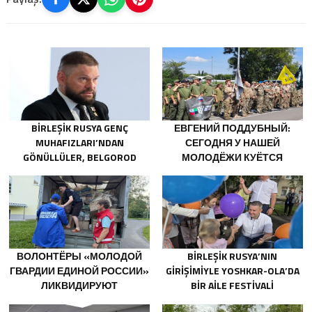
BIRLEŞIK RUSYA GENÇ
ЕВГЕНИЙ ПОДДУБНЫЙ:
MUHAFIZLARI’NDAN
СЕГОДНЯ У НАШЕЙ
GÖNÜLLÜLER, BELGOROD
МОЛОДЁЖИ КУЁТСЯ
SAKINLERINE YANGIN
ХАРАКТЕР ПОБЕДИТЕЛЕЙ
SÖNDÜRÜCÜLER VE
JENERATÖRLER KONUSUNDA
YARDIMCI OLACAK
ВОЛОНТЁРЫ «МОЛОДОЙ
BIRLEŞIK RUSYA’NIN
ГВАРДИИ ЕДИНОЙ РОССИИ»
GIRIŞIMIYLE YOSHKAR-OLA’DA
ЛИКВИДИРУЮТ
BIR AILE FESTIVALI
ПОСЛЕДСТВИЯ ПАВОДКОВ
DÜZENLENDI