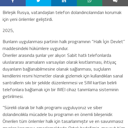
Birleşik Rusya, vatandaşları telefon dolandırıcılarından korumak
için yeni önlemler geliştirdi.
2025,
Bunların uygulanması partinin halk programının “Halk İçin Devlet”
maddesindeki hükümlere uygundur.
Öneriler arasında şunlar yer alıyor: Sabit hatlı telefonlarda
uluslararası aramaların varsayılan olarak kısıtlanması, ihtiyaç
duyanların bağlanabilmesine olanak sağlanması, suçluların
kendilerini resmi hizmetler olarak gizlemek için kullandıkları sanal
santrallerin sıkı bir şekilde düzenlenmesi ve SIM kartları belirli
telefonlara bağlamak için bir IMEI cihaz tanımlama sisteminin
getirilmesi.
“Sürekli olarak bir halk programı uyguluyoruz ve siber
dolandırıcılıkla mücadele bu programın en önemli bileşenidir.
Önerilen tüm önlemler halk için tasarlanmıştır ve en savunmasız
grupları korumayı amaçlamaktadır. Ortak hedefimiz, mevcut tüm