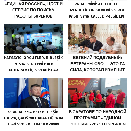
«ЕДИНАЯ РОССИЯ», ЦБСТ И
PRIME MINISTER OF THE
СЕРВИС ПО ПОИСКУ
REPUBLIC OF ARMENIA NIKOL
РАБОТЫ SUPERJOB
PASHINYAN CALLED PRESIDENT
СОЗДАДУТ ПЕРВУЮ В
OF THE REPUBLIC OF
РОССИИ
AZERBAIJAN ILHAM ALIYEV
СПЕЦИАЛИЗИРОВАННУЮ
ПЛАТФОРМУ ДЛЯ
ТРУДОУСТРОЙСТВА
ВЕТЕРАНОВ СВО
KAPSAYICI ÖRGÜTLER, BIRLEŞIK
ЕВГЕНИЙ ПОДДУБНЫЙ:
RUSYA’NIN YENI HALK
ВЕТЕРАНЫ СВО — ЭТО ТА
PROGRAMI IÇIN VLADISLAV
СИЛА, КОТОРАЯ ИЗМЕНИТ
GOLOVIN’E TEKLIFLER SUNDU
СТРАНУ
VLADIMIR SAIBEL: BIRLEŞIK
В САРАТОВЕ ПО НАРОДНОЙ
RUSYA, ÇALIŞMA BAKANLIĞI’NIN
ПРОГРАММЕ «ЕДИНОЙ
ESKI SVO KATILIMCILARININ
РОССИИ»-2021 ОТКРЫЛСЯ
SOSYAL SÖZLEŞME EDINME
АДАПТИВНЫЙ СПОРТЗАЛ