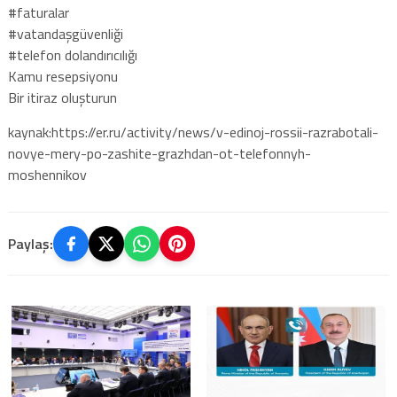
#faturalar
#vatandaşgüvenliği
#telefon dolandırıcılığı
Kamu resepsiyonu
Bir itiraz oluşturun
kaynak:https://er.ru/activity/news/v-edinoj-rossii-razrabotali-
novye-mery-po-zashite-grazhdan-ot-telefonnyh-
moshennikov
Paylaş: