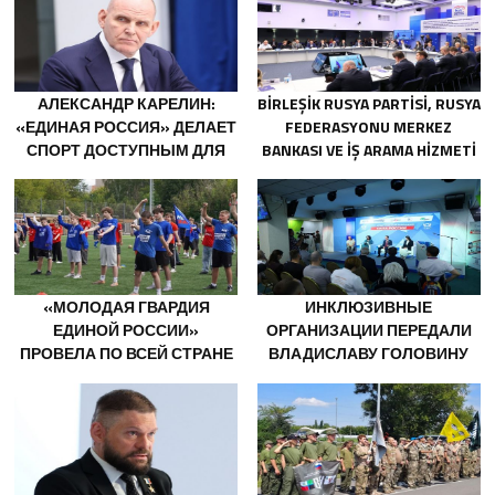
АЛЕКСАНДР КАРЕЛИН:
BIRLEŞIK RUSYA PARTISI, RUSYA
«ЕДИНАЯ РОССИЯ» ДЕЛАЕТ
FEDERASYONU MERKEZ
СПОРТ ДОСТУПНЫМ ДЛЯ
BANKASI VE IŞ ARAMA HIZMETI
МИЛЛИОНОВ РОССИЯН
SUPERJOB, SOVYET ASKERI
BÖLGESI GAZILERININ
ISTIHDAMI IÇIN RUSYA’DA ILK
UZMANLAŞMIŞ PLATFORMU
OLUŞTURACAK
«МОЛОДАЯ ГВАРДИЯ
ИНКЛЮЗИВНЫЕ
ЕДИНОЙ РОССИИ»
ОРГАНИЗАЦИИ ПЕРЕДАЛИ
ПРОВЕЛА ПО ВСЕЙ СТРАНЕ
ВЛАДИСЛАВУ ГОЛОВИНУ
МЕРОПРИЯТИЯ КО ДНЮ
ПРЕДЛОЖЕНИЯ В НОВУЮ
ФИЗКУЛЬТУРНИКА
НАРОДНУЮ ПРОГРАММУ
«ЕДИНОЙ РОССИИ»