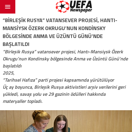
“BIRLEŞIK RUSYA” VATANSEVER PROJESI, HANTI-
MANSIYSK ÖZERK OKRUGU’NUN KONDINSKY
BÖLGESINDE ANMA VE ÜZÜNTÜ GÜNÜ’NDE
BAŞLATILDI
“Birleşik Rusya” vatansever projesi, Hantı-Mansiysk Özerk
Okrugu’nun Kondinsky bölgesinde Anma ve Üzüntü Günü’nde
başlatıldı
2025,
“Tarihsel Hafıza” parti projesi kapsamında yürütülüyor
Üç ay boyunca, Birleşik Rusya aktivistleri arşiv verilerini geri
yükledi, savaş yolu ve 29 gazinin ödülleri hakkında
materyaller topladı.