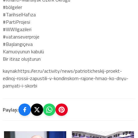
#bölgeler
#TarihselHafıza
#PartiProjesi
#WWIIgazileri
#vatanseverproje
#Başlangıçeva
Kamuoyunun kabulü
Bir itiraz oluşturun
kaynak:https://er.ru/activity/news/patrioticheskij-proekt-
edinoj-rossii-zapustili-v-kondinskom-rajone-hmao-ko-dnyu-
pamyati-i-skorbi
Paylaş: