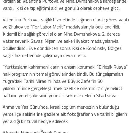
katılanlar, Valentina Purtova ve Nina Dymshakova kardeşler de
vardı . İkisi de tıp eğitimi aldı ve gönüllü olarak cepheye gitti.
Valentina Purtova, sağlık hizmetinde teğmen olarak görev yaptı
ve Zhukov ve “For Labor Merit” madalyalarıyla ödüllendirildi.
Kıdemli bir sağlık görevlisi olan Nina Dymshakova, 2. derece
Vatanseverlik Savaşı Nişanı ve askeri liyakat madalyalarıyla
ödüllendirildi. Eve döndükten sonra ikisi de Kondinsky Bölgesi
sağlık hizmetlerinde çalışmaya devam etti.
“Yurttaşların kahramanlıklarının anısını korumak, “Birleşik Rusya”
halk programının temel görevlerinden biridir. Bu tür çalışmaları
Yugra’daki Tarihi Miras Yılı’nda ve Büyük Zafer’in 80.
yıldönümünde gerçekleştirmek özellikle önemlidir,” diye belirtti
partinin yerel şubesinin yönetici sekreteri Elena Startseva .
Anma ve Yas Günü’nde, kırsal toplum merkezinin bulunduğu
yerde ilçe sakinlerine gazilere ait fotoğrafların ve tarihi bilgilerin
yer aldığı bir tuval hediye edilecek.
#Khantı-Mansiysk Özerk Okrugu