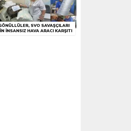
GÖNÜLLÜLER, SVO SAVAŞÇILARI
ÇIN INSANSIZ HAVA ARACI KARŞITI
ATTANIYELER, TEKNIK EKIPMAN,
KAMUFLAJ AĞLARI VE TIBBI
MALZEMELER TOPLADI