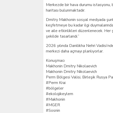
Merkezde bir hava durumu istasyonu, bir
haritası bulunmaktadır.
Dmitry Makhonin sosyal medyada şunları 
keşfetmeye bu kadar ilgi duymalarında
ve aile etkinlikleri düzenlenecek. Her 
şekilde tasarlandı.”
2026 yılında Danilikha Nehri Vadisi’nd
merkezi daha açmayı planlıyorlar.
Konuşmacı
Makhonin Dmitry Nikolaevich
Makhonin Dmitry Nikolaevich
Perm Bölgesi Valisi, Birleşik Rusya P
#Perm Krai
#bölgeler
#ekolojikeylem
#Makhonin
#‎MGER
#Sosnin