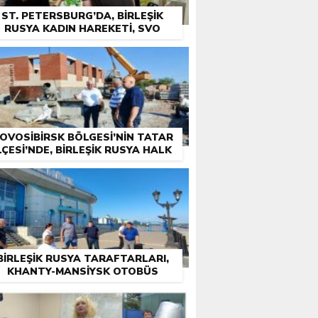
ST. PETERSBURG’DA, BIRLEŞIK
RUSYA KADIN HAREKETI, SVO
YELERI IÇIN BIR RESIM ATÖLYESI
DÜZENLEDI
OVOSIBIRSK BÖLGESI’NIN TATAR
LÇESI’NDE, BIRLEŞIK RUSYA HALK
PROGRAMI 2021 KAPSAMINDA
OSYAL KONUTLAR INŞA EDILIYOR
BIRLEŞIK RUSYA TARAFTARLARI,
KHANTY-MANSIYSK OTOBÜS
TERMINALININ ENGELLILER IÇIN
ERIŞILEBILIRLIĞINI DENETLEDI