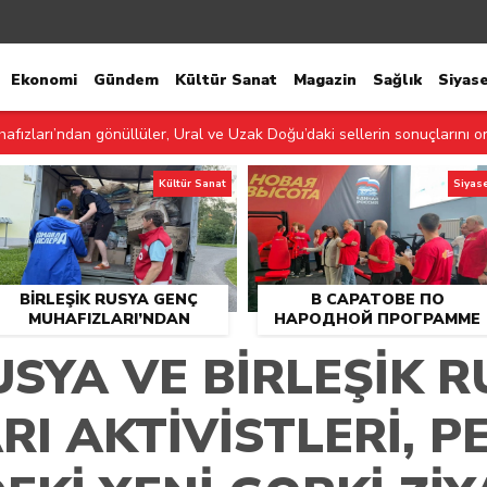
Ekonomi
Gündem
Kültür Sanat
Magazin
Sağlık
Siyas
вардии Единой России» ликвидируют последствия паводков на Ур
afızları’ndan gönüllüler, Ural ve Uzak Doğu’daki sellerin sonuçlarını 
ой программе «Единой России»-2021 открылся адаптивный спортз
Kültür Sanat
Siyas
ere yönelik spor salonu, 2021 Birleşik Rusya Halk Programı kapsamında 
aluev, “Sağlıklı Cumhuriyet” projesiyle tanıştı
BIRLEŞIK RUSYA GENÇ
В САРАТОВЕ ПО
imiyle Yoshkar-Ola’da bir aile festivali düzenlendi
MUHAFIZLARI’NDAN
НАРОДНОЙ ПРОГРАММЕ
GÖNÜLLÜLER, URAL VE
«ЕДИНОЙ РОССИИ»-2021
й России» в Йошкар-Оле состоялся семейный фестиваль
USYA VE BIRLEŞIK 
UZAK DOĞU’DAKI SELLERIN
ОТКРЫЛСЯ АДАПТИВНЫЙ
SONUÇLARINI ORTADAN
СПОРТЗАЛ «НОВАЯ
şik Rusya Kadın Hareketi, şehir genelinde kadınlara yönelik destek progra
KALDIRMAYA YARDIMCI
ВЫСОТА»
I AKTIVISTLERI, P
OLUYOR
«Женское движение Единой России» сформировало предложения по
leri, Naberezhnye Chelny’de genç KAMAZ uzmanları için eğitim etkinlikle