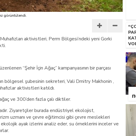
ez görüntülendi.
«Ж
“Ç
ЕД
PAR
ПО
KAT
uhafızları aktivistleri, Perm Bölgesi’ndeki yeni Gorki
БЛ
VO
ti.
КО
“K
YAK
BIR
VA
düzenlenen “Şehir İçin Ağaç” kampanyasının bir parçası
ETK
DÜ
nın bölgesel şubesinin sekreteri, Vali Dmitry Makhonin ,
ızlar aktivistleri katıldı.
П
ğaç ve 300’den fazla çalı diktiler.
ır. Ziyaretçiler burada endüstriyel ekolojist,
И
urizm uzmanı ve çevre eğitimcisi gibi çevre meslekleri
 ekolojik ayak izlerini analiz eder, su örneklerini inceler ve
rlar.