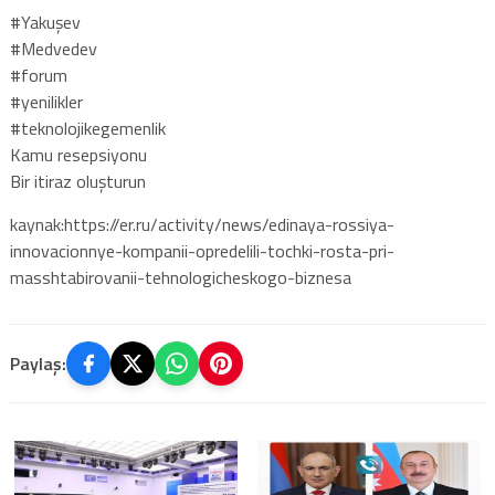
#Yakuşev
#Medvedev
#forum
#yenilikler
#teknolojikegemenlik
Kamu resepsiyonu
Bir itiraz oluşturun
kaynak:https://er.ru/activity/news/edinaya-rossiya-
innovacionnye-kompanii-opredelili-tochki-rosta-pri-
masshtabirovanii-tehnologicheskogo-biznesa
Paylaş: