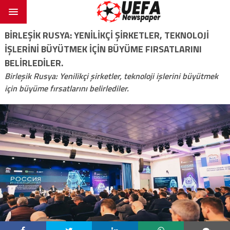
BIRLEŞIK RUSYA: YENILIKÇI ŞIRKETLER, TEKNOLOJI
IŞLERINI BÜYÜTMEK IÇIN BÜYÜME FIRSATLARINI
BELIRLEDILER.
Birleşik Rusya: Yenilikçi şirketler, teknoloji işlerini büyütmek
için büyüme fırsatlarını belirlediler.