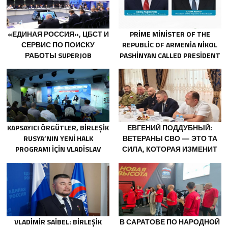
«ЕДИНАЯ РОССИЯ», ЦБСТ И
PRIME MINISTER OF THE
СЕРВИС ПО ПОИСКУ
REPUBLIC OF ARMENIA NIKOL
РАБОТЫ SUPERJOB
PASHINYAN CALLED PRESIDENT
СОЗДАДУТ ПЕРВУЮ В
OF THE REPUBLIC OF
РОССИИ
AZERBAIJAN ILHAM ALIYEV
СПЕЦИАЛИЗИРОВАННУЮ
ПЛАТФОРМУ ДЛЯ
ТРУДОУСТРОЙСТВА
ВЕТЕРАНОВ СВО
KAPSAYICI ÖRGÜTLER, BIRLEŞIK
ЕВГЕНИЙ ПОДДУБНЫЙ:
RUSYA’NIN YENI HALK
ВЕТЕРАНЫ СВО — ЭТО ТА
PROGRAMI IÇIN VLADISLAV
СИЛА, КОТОРАЯ ИЗМЕНИТ
GOLOVIN’E TEKLIFLER SUNDU
СТРАНУ
VLADIMIR SAIBEL: BIRLEŞIK
В САРАТОВЕ ПО НАРОДНОЙ