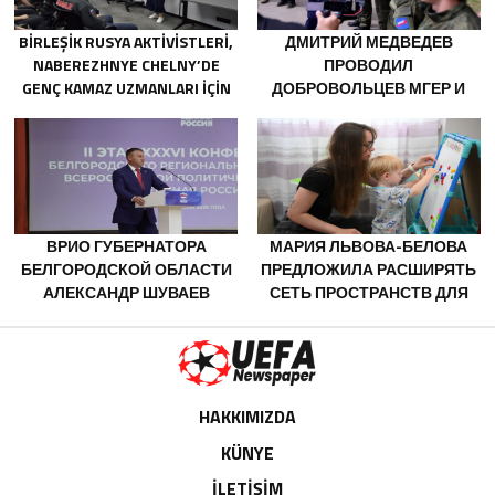
BIRLEŞIK RUSYA AKTIVISTLERI,
ДМИТРИЙ МЕДВЕДЕВ
NABEREZHNYE CHELNY’DE
ПРОВОДИЛ
GENÇ KAMAZ UZMANLARI IÇIN
ДОБРОВОЛЬЦЕВ МГЕР И
EĞITIM ETKINLIKLERI
«ВОЛОНТЁРСКОЙ РОТЫ»
DÜZENLEDI
НА ПЕРЕДОВУЮ
ВРИО ГУБЕРНАТОРА
МАРИЯ ЛЬВОВА-БЕЛОВА
БЕЛГОРОДСКОЙ ОБЛАСТИ
ПРЕДЛОЖИЛА РАСШИРЯТЬ
АЛЕКСАНДР ШУВАЕВ
СЕТЬ ПРОСТРАНСТВ ДЛЯ
ИЗБРАН СЕКРЕТАРЁМ
ПОДДЕРЖКИ МАТЕРЕЙ
РЕГОТДЕЛЕНИЯ «ЕДИНОЙ
РОССИИ»
HAKKIMIZDA
KÜNYE
İLETİŞİM