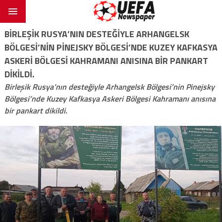
BIRLEŞIK RUSYA’NIN DESTEĞIYLE ARHANGELSK
BÖLGESI’NIN PINEJSKY BÖLGESI’NDE KUZEY KAFKASYA
ASKERI BÖLGESI KAHRAMANI ANISINA BIR PANKART
DIKILDI.
Birleşik Rusya’nın desteğiyle Arhangelsk Bölgesi’nin Pinejsky
Bölgesi’nde Kuzey Kafkasya Askeri Bölgesi Kahramanı anısına
bir pankart dikildi.