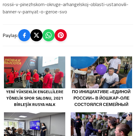
rossii-v-pinezhskom-okruge-arhangelskoj-oblasti-ustanovili-
banner-v-pamyat-o-geroe-svo
Paylaş:
YENI YÜKSEKLIK ENGELLILERE
ПО ИНИЦИАТИВЕ «ЕДИНОЙ
YÖNELIK SPOR SALONU, 2021
РОССИИ» В ЙОШКАР-ОЛЕ
BIRLEŞIK RUSYA HALK
СОСТОЯЛСЯ СЕМЕЙНЫЙ
PROGRAMI KAPSAMINDA
ФЕСТИВАЛЬ
SARATOV’DA AÇILDI