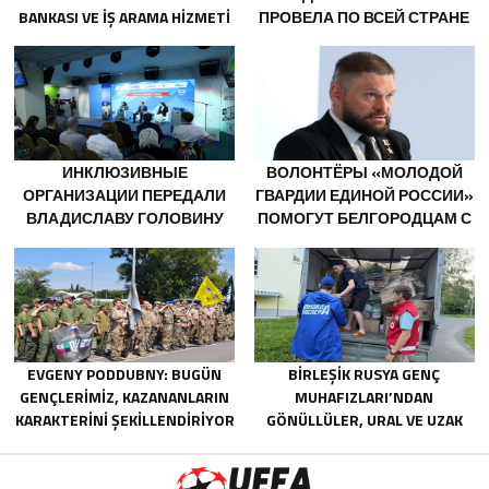
BANKASI VE IŞ ARAMA HIZMETI
ПРОВЕЛА ПО ВСЕЙ СТРАНЕ
SUPERJOB, SOVYET ASKERI
МЕРОПРИЯТИЯ КО ДНЮ
BÖLGESI GAZILERININ
ФИЗКУЛЬТУРНИКА
ISTIHDAMI IÇIN RUSYA’DA ILK
UZMANLAŞMIŞ PLATFORMU
OLUŞTURACAK
ИНКЛЮЗИВНЫЕ
ВОЛОНТЁРЫ «МОЛОДОЙ
ОРГАНИЗАЦИИ ПЕРЕДАЛИ
ГВАРДИИ ЕДИНОЙ РОССИИ»
ВЛАДИСЛАВУ ГОЛОВИНУ
ПОМОГУТ БЕЛГОРОДЦАМ С
ПРЕДЛОЖЕНИЯ В НОВУЮ
ОГНЕТУШИТЕЛЯМИ И
НАРОДНУЮ ПРОГРАММУ
ГЕНЕРАТОРАМИ
«ЕДИНОЙ РОССИИ»
EVGENY PODDUBNY: BUGÜN
BIRLEŞIK RUSYA GENÇ
GENÇLERIMIZ, KAZANANLARIN
MUHAFIZLARI’NDAN
KARAKTERINI ŞEKILLENDIRIYOR
GÖNÜLLÜLER, URAL VE UZAK
DOĞU’DAKI SELLERIN
SONUÇLARINI ORTADAN
KALDIRMAYA YARDIMCI OLUYOR