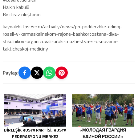
Halkın kabulü
Bir itiraz oluşturun
kaynak:https://er.ru/activity/news/pri-podderzhke-edinoj-
rossii-v-karmaskalinskom-rajone-bashkortostana-dlya-
shkolnikov-organizovali-uroki-muzhestva-s-osnovami-
takticheskoj-mediciny
Paylaş:
BIRLEŞIK RUSYA PARTISI, RUSYA
«МОЛОДАЯ ГВАРДИЯ
FEDERASYONU MERKEZ
ЕДИНОЙ РОССИИ»