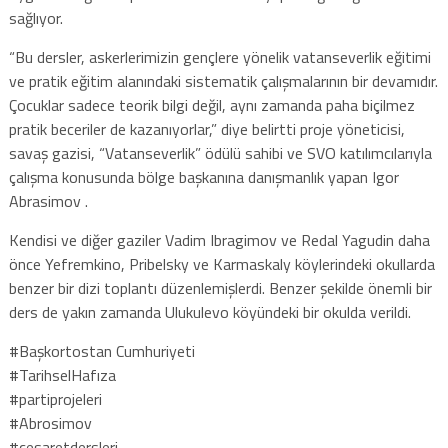
sağlıyor.
“Bu dersler, askerlerimizin gençlere yönelik vatanseverlik eğitimi
ve pratik eğitim alanındaki sistematik çalışmalarının bir devamıdır.
Çocuklar sadece teorik bilgi değil, aynı zamanda paha biçilmez
pratik beceriler de kazanıyorlar,” diye belirtti proje yöneticisi,
savaş gazisi, “Vatanseverlik” ödülü sahibi ve SVO katılımcılarıyla
çalışma konusunda bölge başkanına danışmanlık yapan Igor
Abrasimov .
Kendisi ve diğer gaziler Vadim Ibragimov ve Redal Yagudin daha
önce Yefremkino, Pribelsky ve Karmaskaly köylerindeki okullarda
benzer bir dizi toplantı düzenlemişlerdi. Benzer şekilde önemli bir
ders de yakın zamanda Ulukulevo köyündeki bir okulda verildi.
#Başkortostan Cumhuriyeti
#TarihselHafıza
#partiprojeleri
#Abrosimov
#cesaretdersleri