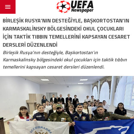
BIRLEŞIK RUSYA’NIN DESTEĞIYLE, BAŞKORTOSTAN’IN
KARMASKALINSKY BÖLGESINDEKI OKUL ÇOCUKLARI
IÇIN TAKTIK TIBBIN TEMELLERINI KAPSAYAN CESARET
DERSLERI DÜZENLENDI
Birleşik Rusya’nın desteğiyle, Başkortostan’ın
Karmaskalinsky bölgesindeki okul çocukları için taktik tıbbın
temellerini kapsayan cesaret dersleri düzenlendi.