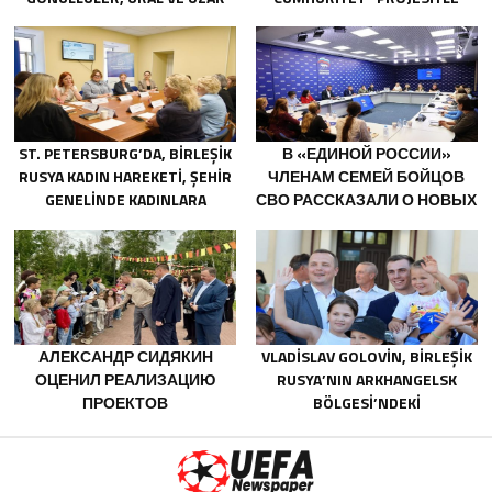
DOĞU’DAKI SELLERIN
TANIŞTI
SONUÇLARINI ORTADAN
KALDIRMAYA YARDIMCI OLUYOR
ST. PETERSBURG’DA, BIRLEŞIK
В «ЕДИНОЙ РОССИИ»
RUSYA KADIN HAREKETI, ŞEHIR
ЧЛЕНАМ СЕМЕЙ БОЙЦОВ
GENELINDE KADINLARA
СВО РАССКАЗАЛИ О НОВЫХ
YÖNELIK DESTEK
МЕРАХ ГОСПОДДЕРЖКИ
PROGRAMLARININ
GELIŞTIRILMESI IÇIN ÖNERILER
HAZIRLADI
АЛЕКСАНДР СИДЯКИН
VLADISLAV GOLOVIN, BIRLEŞIK
ОЦЕНИЛ РЕАЛИЗАЦИЮ
RUSYA’NIN ARKHANGELSK
ПРОЕКТОВ
BÖLGESI’NDEKI
БЛАГОУСТРОЙСТВА В
NOVODVINSK’TE ÇOCUKLARIN
ВОРОНЕЖСКОЙ ОБЛАСТИ
VE GENÇLERIN YARATICILIĞINI
DESTEKLEMEYE YÖNELIK