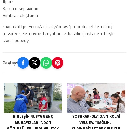
#park
Kamu resepsiyonu
Bir itiraz oluşturun
kaynak:https://er.ru/activity/news/pri-podderzhke-edinoj-
rossii-v-sele-novoe-baryatino-v-bashkortostane-otkryli-
skver-pobedy
Paylaş:
BIRLEŞIK RUSYA GENÇ
YOSHKAR-OLA’DA NIKOLAI
MUHAFIZLARI’NDAN
VALUEV, “SAĞLIKLI
GÖNÜLLÜLER, URAL VE UZAK
CUMHURIYET” PROJESIYLE