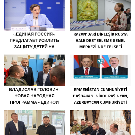
«ЕДИНАЯ РОССИЯ»
KAZAN’DAKI BIRLEŞIK RUSYA
ПРЕДЛАГАЕТ УСИЛИТЬ
HALK DESTEKLEME GENEL
ЗАЩИТУ ДЕТЕЙ НА
MERKEZI’NDE FELSEFI
АТТРАКЦИОНАХ
RESIMLERDEN OLUŞAN BIR
SERGI AÇILDI
ВЛАДИСЛАВ ГОЛОВИН:
ERMENISTAN CUMHURIYETI
НОВАЯ НАРОДНАЯ
BAŞBAKANI NIKOL PAŞINYAN,
ПРОГРАММА «ЕДИНОЙ
AZERBAYCAN CUMHURIYETI
РОССИИ» БУДЕТ
CUMHURBAŞKANI İLHAM
ОРИЕНТИРОВАНА НА
ALIYEV’I ARADI
РАЗВИТИЕ
ТЕХНОЛОГИЧЕСКОГО
СУВЕРЕНИТЕТА И ОПК