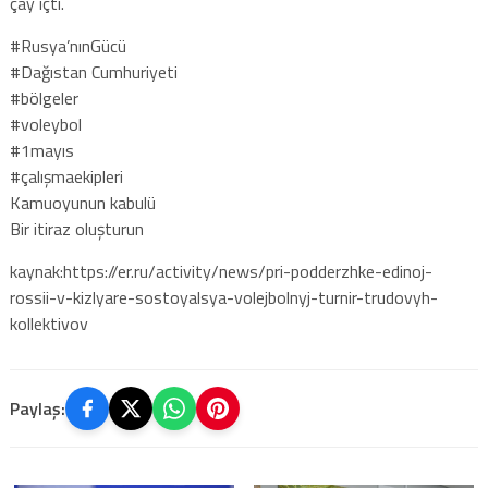
çay içti.
#Rusya’nınGücü
#Dağıstan Cumhuriyeti
#bölgeler
#voleybol
#1mayıs
#çalışmaekipleri
Kamuoyunun kabulü
Bir itiraz oluşturun
kaynak:https://er.ru/activity/news/pri-podderzhke-edinoj-
rossii-v-kizlyare-sostoyalsya-volejbolnyj-turnir-trudovyh-
kollektivov
Paylaş: