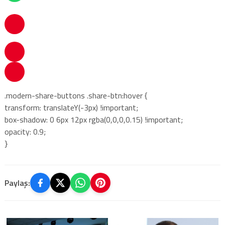
.modern-share-buttons .share-btn:hover {
transform: translateY(-3px) !important;
box-shadow: 0 6px 12px rgba(0,0,0,0.15) !important;
opacity: 0.9;
}
Paylaş: