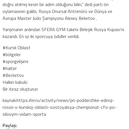
doğru atılmış kesin bir adım olduğunu bilin,” dedi parti ön
oylamasının galibi, Rusya Onursal Antrenörü ve Dünya ve
Avrupa Master Judo Şampiyonu Alexey Beketov .
Yarışmanın ardından SFERA GYM takımı Birleşik Rusya Kupası’nı
kazandı. En iyi iki sporcuya ödüller verildi.
#Kursk Oblast
#bölgeler
#sporgelişimi
#halter
#Becketov
Halkın kabulü
Bir itiraz oluşturun
kaynak:https://er.ru/activity/news/pri-podderzhke-edinoj-
rossii-v-kurskoj-oblasti-sostoyalsya-chempionat-cfo-po-
silovym-vidam-sporta
Paylaş: