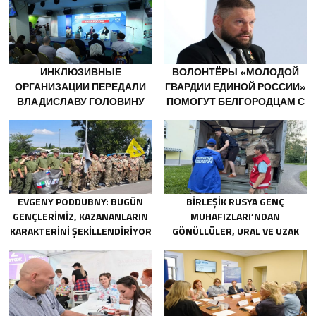
ИНКЛЮЗИВНЫЕ
ВОЛОНТЁРЫ «МОЛОДОЙ
ОРГАНИЗАЦИИ ПЕРЕДАЛИ
ГВАРДИИ ЕДИНОЙ РОССИИ»
ВЛАДИСЛАВУ ГОЛОВИНУ
ПОМОГУТ БЕЛГОРОДЦАМ С
ПРЕДЛОЖЕНИЯ В НОВУЮ
ОГНЕТУШИТЕЛЯМИ И
НАРОДНУЮ ПРОГРАММУ
ГЕНЕРАТОРАМИ
«ЕДИНОЙ РОССИИ»
EVGENY PODDUBNY: BUGÜN
BIRLEŞIK RUSYA GENÇ
GENÇLERIMIZ, KAZANANLARIN
MUHAFIZLARI’NDAN
KARAKTERINI ŞEKILLENDIRIYOR
GÖNÜLLÜLER, URAL VE UZAK
DOĞU’DAKI SELLERIN
SONUÇLARINI ORTADAN
KALDIRMAYA YARDIMCI OLUYOR