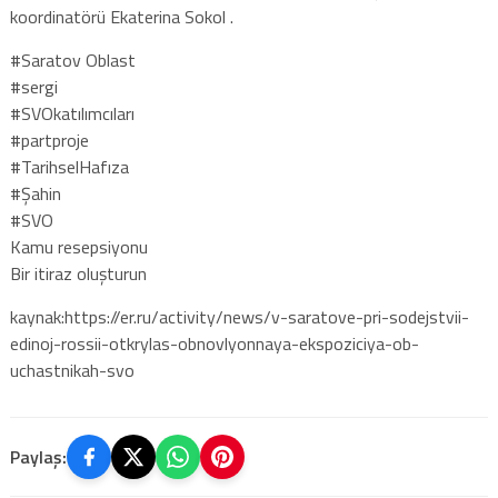
koordinatörü Ekaterina Sokol .
#Saratov Oblast
#sergi
#SVOkatılımcıları
#partproje
#TarihselHafıza
#Şahin
#SVO
Kamu resepsiyonu
Bir itiraz oluşturun
kaynak:https://er.ru/activity/news/v-saratove-pri-sodejstvii-
edinoj-rossii-otkrylas-obnovlyonnaya-ekspoziciya-ob-
uchastnikah-svo
Paylaş: