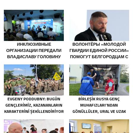
ИНКЛЮЗИВНЫЕ
ВОЛОНТЁРЫ «МОЛОДОЙ
ОРГАНИЗАЦИИ ПЕРЕДАЛИ
ГВАРДИИ ЕДИНОЙ РОССИИ»
ВЛАДИСЛАВУ ГОЛОВИНУ
ПОМОГУТ БЕЛГОРОДЦАМ С
ПРЕДЛОЖЕНИЯ В НОВУЮ
ОГНЕТУШИТЕЛЯМИ И
НАРОДНУЮ ПРОГРАММУ
ГЕНЕРАТОРАМИ
«ЕДИНОЙ РОССИИ»
EVGENY PODDUBNY: BUGÜN
BIRLEŞIK RUSYA GENÇ
GENÇLERIMIZ, KAZANANLARIN
MUHAFIZLARI’NDAN
KARAKTERINI ŞEKILLENDIRIYOR
GÖNÜLLÜLER, URAL VE UZAK
DOĞU’DAKI SELLERIN
SONUÇLARINI ORTADAN
KALDIRMAYA YARDIMCI OLUYOR