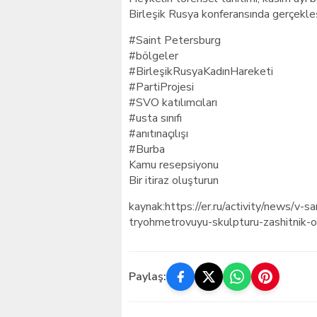
Birleşik Rusya konferansında gerçekle
#Saint Petersburg
#bölgeler
#BirleşikRusyaKadınHareketi
#PartiProjesi
#SVO katılımcıları
#usta sınıfı
#anıtınaçılışı
#Burba
Kamu resepsiyonu
Bir itiraz oluşturun
kaynak:https://er.ru/activity/news/v-
tryohmetrovuyu-skulpturu-zashitnik-
Paylaş: