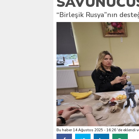
SAVUNUCUS
“Birleşik Rusya”nın desteğ
Bu haber 14 Ağustos 2025 - 16:26 'de eklendi v