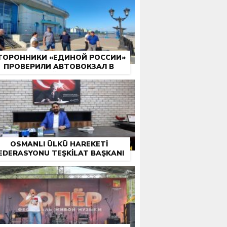
ТОРОННИКИ «ЕДИНОЙ РОССИИ»
ПРОВЕРИЛИ АВТОВОКЗАЛ В
АНТЫ-МАНСИЙСКЕ НА ПРЕДМЕТ
ДОСТУПНОСТИ ДЛЯ
МАЛОМОБИЛЬНЫХ ЖИТЕЛЕЙ
OSMANLI ÜLKÜ HAREKETİ
EDERASYONU TEŞKİLAT BAŞKANI
MUSA APAYDIN:
UMHURBAŞKANIMIZ RECEP TAYYİP
ERDOĞAN’IN HER ZAMAN
YANINDAYIZ”