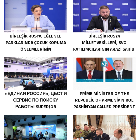
BIRLEŞIK RUSYA, EĞLENCE
BIRLEŞIK RUSYA
PARKLARINDA ÇOCUK KORUMA
MILLETVEKILLERI, SVO
ÖNLEMLERININ
KATILIMCILARININ ARAZI SAHIBI
GÜÇLENDIRILMESINI ÖNERIYOR
OLMALARINA IZIN VERECEK
YASAL DÜZENLEMELER
ÜZERINDE ÇALIŞACAKLAR
«ЕДИНАЯ РОССИЯ», ЦБСТ И
PRIME MINISTER OF THE
СЕРВИС ПО ПОИСКУ
REPUBLIC OF ARMENIA NIKOL
РАБОТЫ SUPERJOB
PASHINYAN CALLED PRESIDENT
СОЗДАДУТ ПЕРВУЮ В
OF THE REPUBLIC OF
РОССИИ
AZERBAIJAN ILHAM ALIYEV
СПЕЦИАЛИЗИРОВАННУЮ
ПЛАТФОРМУ ДЛЯ
ТРУДОУСТРОЙСТВА