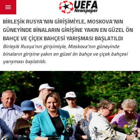
BIRLEŞIK RUSYA’NIN GIRIŞIMIYLE, MOSKOVA’NIN
GÜNEYINDE BINALARIN GIRIŞINE YAKIN EN GÜZEL ÖN
BAHÇE VE ÇIÇEK BAHÇESI YARIŞMASI BAŞLATILDI
Birleşik Rusya’nın girişimiyle, Moskova’nın güneyinde
binaların girişine yakın en güzel ön bahçe ve çiçek bahçesi
yarışması başlatıldı.