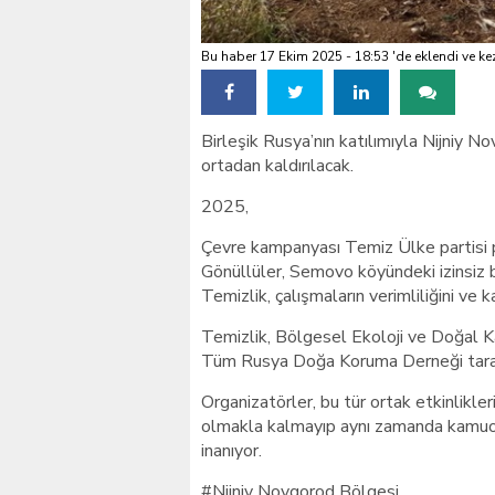
Bu haber 17 Ekim 2025 - 18:53 'de eklendi ve
ke
Birleşik Rusya’nın katılımıyla Nijniy 
ortadan kaldırılacak.
2025,
Çevre kampanyası Temiz Ülke partisi 
Gönüllüler, Semovo köyündeki izinsiz 
Temizlik, çalışmaların verimliliğini ve k
Temizlik, Bölgesel Ekoloji ve Doğal Ka
Tüm Rusya Doğa Koruma Derneği tarafı
Organizatörler, bu tür ortak etkinlikler
olmakla kalmayıp aynı zamanda kamuoy
inanıyor.
#Nijniy Novgorod Bölgesi