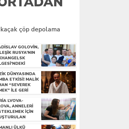
 ORTADAN
e kaçak çöp depolama
ADISLAV GOLOVIN,
LEŞIK RUSYA’NIN
KHANGELSK
LGESI’NDEKI
VODVINSK’TE
ZİK DÜNYASINDA
CUKLARIN VE
BA ETKİSİ! MALİK
NÇLERIN
HAN “SEVEREK
ATICILIĞINI
EK” İLE GERİ
STEKLEMEYE
NDÜ!
ELIK SISTEMLI
RIA LVOVA-
RARLARINA
LOVA, ANNELERI
KAT ÇEKTI
STEKLEMEK IÇIN
UŞTURULAN
ANLAR AĞININ
MANLI ÜLKÜ
IŞLETILMESINI