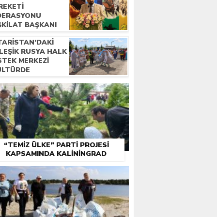
REKETİ
ERDI
DERASYONU
ŞKİLAT BAŞKANI
SA APAYDIN:
TARISTAN’DAKI
APSAMLI GENEL AF
LEŞIK RUSYA HALK
PLUMSAL BARIŞA
STEK MERKEZI
TKI
ÜLTÜRDE
ĞLAYACAKTIR”
LIKTE”
TIVALINI
ZENLEDI
“TEMIZ ÜLKE” PARTI PROJESI
KAPSAMINDA KALININGRAD
OBLASTI’NDAKI SVETLOGORSK’A
AĞAÇ DIKILDI