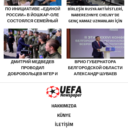
ПО ИНИЦИАТИВЕ «ЕДИНОЙ
BIRLEŞIK RUSYA AKTIVISTLERI,
РОССИИ» В ЙОШКАР-ОЛЕ
NABEREZHNYE CHELNY’DE
СОСТОЯЛСЯ СЕМЕЙНЫЙ
GENÇ KAMAZ UZMANLARI IÇIN
ФЕСТИВАЛЬ
EĞITIM ETKINLIKLERI
DÜZENLEDI
ДМИТРИЙ МЕДВЕДЕВ
ВРИО ГУБЕРНАТОРА
ПРОВОДИЛ
БЕЛГОРОДСКОЙ ОБЛАСТИ
ДОБРОВОЛЬЦЕВ МГЕР И
АЛЕКСАНДР ШУВАЕВ
«ВОЛОНТЁРСКОЙ РОТЫ»
ИЗБРАН СЕКРЕТАРЁМ
НА ПЕРЕДОВУЮ
РЕГОТДЕЛЕНИЯ «ЕДИНОЙ
РОССИИ»
HAKKIMIZDA
KÜNYE
İLETİŞİM