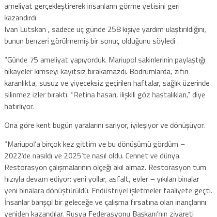
ameliyat gerçekleştirerek insanların görme yetisini geri
kazandırdı
Ivan Lutskan , sadece üç günde 258 kişiye yardım ulaştırıldığını,
bunun benzeri görülmemiş bir sonuç olduğunu söyledi .
“Günde 75 ameliyat yapıyorduk. Mariupol sakinlerinin paylaştığı
hikayeler kimseyi kayıtsız bırakamazdı. Bodrumlarda, zifiri
karanlıkta, susuz ve yiyeceksiz geçirilen haftalar, sağlık üzerinde
silinmez izler bıraktı. “Retina hasarı, ilişkili göz hastalıkları,” diye
hatırlıyor.
Ona göre kent bugün yaralarını sarıyor, iyileşiyor ve dönüşüyor.
“Mariupol’a birçok kez gittim ve bu dönüşümü gördüm –
2022’de nasıldı ve 2025’te nasıl oldu. Cennet ve dünya.
Restorasyon çalışmalarının ölçeği akıl almaz. Restorasyon tüm
hızıyla devam ediyor: yeni yollar, asfalt, evler – yıkılan binalar
yeni binalara dönüştürüldü. Endüstriyel işletmeler faaliyete geçti.
İnsanlar barışçıl bir geleceğe ve çalışma fırsatına olan inançlarını
yeniden kazandılar. Rusya Federasyonu Başkanı’nın ziyareti