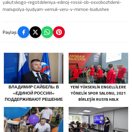
yakutskogo-regotdeleniya-edinoj-rossii-ob-osvobozhdenii-
mariupolya-lyudyam-vernuli-veru-v-mirnoe-budushee
Paylaş:
ВЛАДИМИР САЙБЕЛЬ: В
YENI YÜKSEKLIK ENGELLILERE
«ЕДИНОЙ РОССИИ»
YÖNELIK SPOR SALONU, 2021
ПОДДЕРЖИВАЮТ РЕШЕНИЕ
BIRLEŞIK RUSYA HALK
МИНТРУДА УПРОСТИТЬ ДЛЯ
PROGRAMI KAPSAMINDA
БЫВШИХ УЧАСТНИКОВ СВО
SARATOV’DA AÇILDI
ПОЛУЧЕНИЕ
СОЦКОНТРАКТА