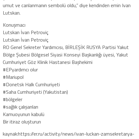
umut ve canlanmanın sembolü oldu,” diye kendinden emin Ivan
Lutskan.
Konuşmacı
Lutskan İvan Petroviç
Lutskan İvan Petroviç
RO Genel Sekreter Yardımcısı, BİRLEŞİK RUSYA Partisi Yakut
Bölge Şubesi Bölgesel Siyasi Konseyi Başkanlığı üyesi, Yakut
Cumhuriyet Göz Klinik Hastanesi Başhekimi
#EPyardımcı olur
#Mariupol
#Donetsk Halk Cumhuriyeti
#Saha Cumhuriyeti (Yakutistan)
#bölgeler
#sağlık çalışanları
Kamuoyunun kabulü
Bir itiraz oluşturun
kaynak:https://er.ru/activity/news/ivan-luckan-zamsekretarya-