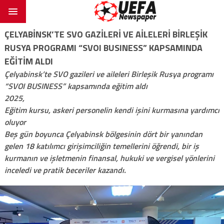
ÇELYABINSK’TE SVO GAZILERI VE AILELERI BIRLEŞIK
RUSYA PROGRAMI “SVOI BUSINESS” KAPSAMINDA
EĞITIM ALDI
Çelyabinsk’te SVO gazileri ve aileleri Birleşik Rusya programı
“SVOI BUSINESS” kapsamında eğitim aldı
2025,
Eğitim kursu, askeri personelin kendi işini kurmasına yardımcı
oluyor
Beş gün boyunca Çelyabinsk bölgesinin dört bir yanından
gelen 18 katılımcı girişimciliğin temellerini öğrendi, bir iş
kurmanın ve işletmenin finansal, hukuki ve vergisel yönlerini
inceledi ve pratik beceriler kazandı.