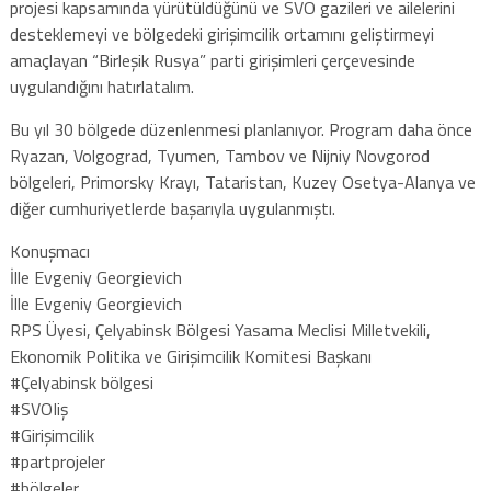
projesi kapsamında yürütüldüğünü ve SVO gazileri ve ailelerini
desteklemeyi ve bölgedeki girişimcilik ortamını geliştirmeyi
amaçlayan “Birleşik Rusya” parti girişimleri çerçevesinde
uygulandığını hatırlatalım.
Bu yıl 30 bölgede düzenlenmesi planlanıyor. Program daha önce
Ryazan, Volgograd, Tyumen, Tambov ve Nijniy Novgorod
bölgeleri, Primorsky Krayı, Tataristan, Kuzey Osetya-Alanya ve
diğer cumhuriyetlerde başarıyla uygulanmıştı.
Konuşmacı
İlle Evgeniy Georgievich
İlle Evgeniy Georgievich
RPS Üyesi, Çelyabinsk Bölgesi Yasama Meclisi Milletvekili,
Ekonomik Politika ve Girişimcilik Komitesi Başkanı
#Çelyabinsk bölgesi
#SVOIiş
#Girişimcilik
#partprojeler
#bölgeler