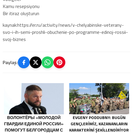
Kamu resepsiyonu
Bir itiraz oluşturun
kaynak:https://er.ru/activity/news/v-chelyabinske-veterany-
svo-i-ih-semi-proshli-obuchenie-po-programme-edinoj-rossii-
svoj-biznes
Paylaş:
ВОЛОНТЁРЫ «МОЛОДОЙ
EVGENY PODDUBNY: BUGÜN
ГВАРДИИ ЕДИНОЙ РОССИИ»
GENÇLERIMIZ, KAZANANLARIN
ПОМОГУТ БЕЛГОРОДЦАМ С
KARAKTERINI ŞEKILLENDIRIYOR