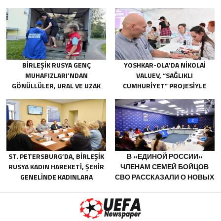
ОГНЕТУШИТЕЛЯМИ И
ГЕНЕРАТОРАМИ
BIRLEŞIK RUSYA GENÇ
YOSHKAR-OLA’DA NIKOLAI
MUHAFIZLARI’NDAN
VALUEV, “SAĞLIKLI
GÖNÜLLÜLER, URAL VE UZAK
CUMHURIYET” PROJESIYLE
DOĞU’DAKI SELLERIN
TANIŞTI
SONUÇLARINI ORTADAN
KALDIRMAYA YARDIMCI OLUYOR
ST. PETERSBURG’DA, BIRLEŞIK
В «ЕДИНОЙ РОССИИ»
RUSYA KADIN HAREKETI, ŞEHIR
ЧЛЕНАМ СЕМЕЙ БОЙЦОВ
GENELINDE KADINLARA
СВО РАССКАЗАЛИ О НОВЫХ
YÖNELIK DESTEK
МЕРАХ ГОСПОДДЕРЖКИ
PROGRAMLARININ
GELIŞTIRILMESI IÇIN ÖNERILER
HAZIRLADI