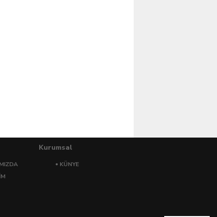
Kurumsal
MIZDA
KÜNYE
IM