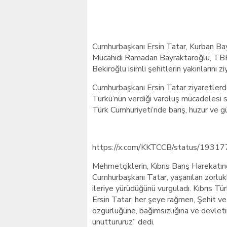
Cumhurbaşkanı Ersin Tatar, Kurban B
Mücahidi Ramadan Bayraktaroğlu, TBK
Bekiroğlu isimli şehitlerin yakınlarını zi
Cumhurbaşkanı Ersin Tatar ziyaretlerd
Türkü’nün verdiği varoluş mücadelesi 
Türk Cumhuriyeti’nde barış, huzur ve gü
https://x.com/KKTCCB/status/193
Mehmetçiklerin, Kıbrıs Barış Harekatın
Cumhurbaşkanı Tatar, yaşanılan zorlukl
ileriye yürüdüğünü vurguladı. Kıbrıs T
Ersin Tatar, her şeye rağmen, Şehit ve
özgürlüğüne, bağımsızlığına ve devleti
unuttururuz” dedi.