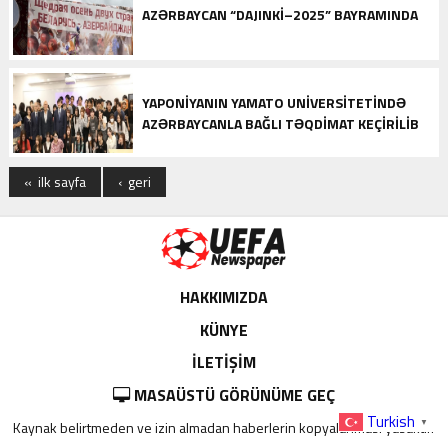
AZƏRBAYCAN “DAJINKI–2025” BAYRAMINDA
YAPONIYANIN YAMATO UNIVERSITETINDƏ
AZƏRBAYCANLA BAĞLI TƏQDIMAT KEÇIRILIB
« ilk sayfa
‹ geri
HAKKIMIZDA
KÜNYE
İLETİŞİM
MASAÜSTÜ GÖRÜNÜME GEÇ
Turkish
▼
Kaynak belirtmeden ve izin almadan haberlerin kopyalanması yasaktır.