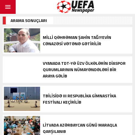
ARAMA SONUÇLARI
MILLI QƏHRƏMAN ŞAHIN TAĞIYEVIN
CƏNAZƏSI VƏTƏNƏ GƏTIRILIR
VYANADA TDT-YƏ ÜZV ÖLKƏLƏRIN DIASPOR
QURUMLARININ NÜMAYƏNDƏLƏRI BIR
ARAYA GƏLIB
TBILISIDƏ III RESPUBLIKA GIMNASTIKA
FESTIVALI KEÇIRILIB
LITVADA AZƏRBAYCAN GÜNÜ MARAQLA
QARŞILANIB