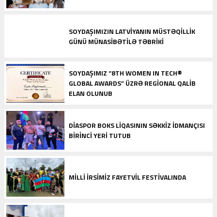
SOYDAŞIMIZIN LATVIYANIN MÜSTƏQILLIK
GÜNÜ MÜNASIBƏTILƏ TƏBRIKI
SOYDAŞIMIZ “8TH WOMEN IN TECH®
GLOBAL AWARDS” ÜZRƏ REGIONAL QALIB
ELAN OLUNUB
DIASPOR BOKS LIQASININ SƏKKIZ IDMANÇISI
BIRINCI YERI TUTUB
MILLI IRSIMIZ FAYETVIL FESTIVALINDA