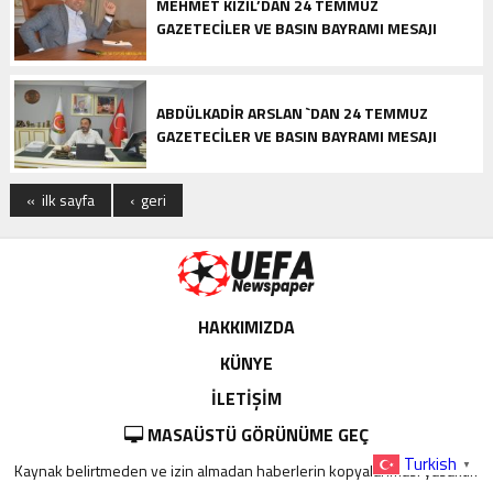
MEHMET KIZIL’DAN 24 TEMMUZ
GAZETECİLER VE BASIN BAYRAMI MESAJI
ABDÜLKADİR ARSLAN `DAN 24 TEMMUZ
GAZETECİLER VE BASIN BAYRAMI MESAJI
« ilk sayfa
‹ geri
HAKKIMIZDA
KÜNYE
İLETİŞİM
MASAÜSTÜ GÖRÜNÜME GEÇ
Turkish
▼
Kaynak belirtmeden ve izin almadan haberlerin kopyalanması yasaktır.