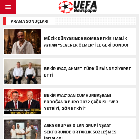
ARAMA SONUÇLARI
MÜZİK DÜNYASINDA BOMBA ETKİSİ! MALİK
AYHAN “SEVEREK ÖLMEK” İLE GERİ DÖNDÜ!
BEKIR AYAZ, AHMET TÜRK’Ü EVINDE ZIYARET
ETTI
BEKIR AYAZ’DAN CUMHURBAŞKANI
ERDOĞAN’A EURO 2032 ÇAĞRISI: “VER
YETKIYI, GÖR ETKIYI”
ASKA GRUP VE DİLAN GRUP İNŞAAT
SEKTÖRÜNDE ORTAKLIK SÖZLEŞMESİ
İMZALADI