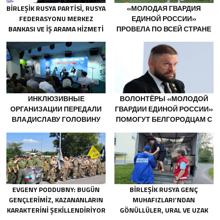
BIRLEŞIK RUSYA PARTISI, RUSYA
«МОЛОДАЯ ГВАРДИЯ
FEDERASYONU MERKEZ
ЕДИНОЙ РОССИИ»
BANKASI VE IŞ ARAMA HIZMETI
ПРОВЕЛА ПО ВСЕЙ СТРАНЕ
SUPERJOB, SOVYET ASKERI
МЕРОПРИЯТИЯ КО ДНЮ
BÖLGESI GAZILERININ
ФИЗКУЛЬТУРНИКА
ISTIHDAMI IÇIN RUSYA’DA ILK
UZMANLAŞMIŞ PLATFORMU
OLUŞTURACAK
ИНКЛЮЗИВНЫЕ
ВОЛОНТЁРЫ «МОЛОДОЙ
ОРГАНИЗАЦИИ ПЕРЕДАЛИ
ГВАРДИИ ЕДИНОЙ РОССИИ»
ВЛАДИСЛАВУ ГОЛОВИНУ
ПОМОГУТ БЕЛГОРОДЦАМ С
ПРЕДЛОЖЕНИЯ В НОВУЮ
ОГНЕТУШИТЕЛЯМИ И
НАРОДНУЮ ПРОГРАММУ
ГЕНЕРАТОРАМИ
«ЕДИНОЙ РОССИИ»
EVGENY PODDUBNY: BUGÜN
BIRLEŞIK RUSYA GENÇ
GENÇLERIMIZ, KAZANANLARIN
MUHAFIZLARI’NDAN
KARAKTERINI ŞEKILLENDIRIYOR
GÖNÜLLÜLER, URAL VE UZAK