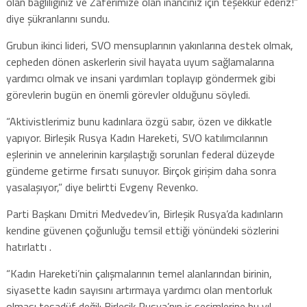
olan bağlılığınız ve Zaferimize olan inancınız için teşekkür ederiz!”
diye şükranlarını sundu.
Grubun ikinci lideri, SVO mensuplarının yakınlarına destek olmak,
cepheden dönen askerlerin sivil hayata uyum sağlamalarına
yardımcı olmak ve insani yardımları toplayıp göndermek gibi
görevlerin bugün en önemli görevler olduğunu söyledi.
“Aktivistlerimiz bunu kadınlara özgü sabır, özen ve dikkatle
yapıyor. Birleşik Rusya Kadın Hareketi, SVO katılımcılarının
eşlerinin ve annelerinin karşılaştığı sorunları federal düzeyde
gündeme getirme fırsatı sunuyor. Birçok girişim daha sonra
yasalaşıyor,” diye belirtti Evgeny Revenko.
Parti Başkanı Dmitri Medvedev’in, Birleşik Rusya’da kadınların
kendine güvenen çoğunluğu temsil ettiği yönündeki sözlerini
hatırlattı .
“Kadın Hareketi’nin çalışmalarının temel alanlarından birinin,
siyasette kadın sayısını artırmaya yardımcı olan mentorluk
olması tesadüf değil: Birleşik Rusya’nın iç seçimlerine bu yıl