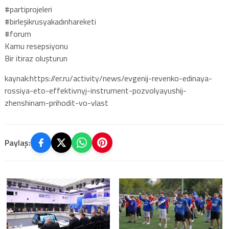
#partiprojeleri
#birleşikrusyakadınhareketi
#forum
Kamu resepsiyonu
Bir itiraz oluşturun
kaynak:https://er.ru/activity/news/evgenij-revenko-edinaya-
rossiya-eto-effektivnyj-instrument-pozvolyayushij-
zhenshinam-prihodit-vo-vlast
Paylaş: