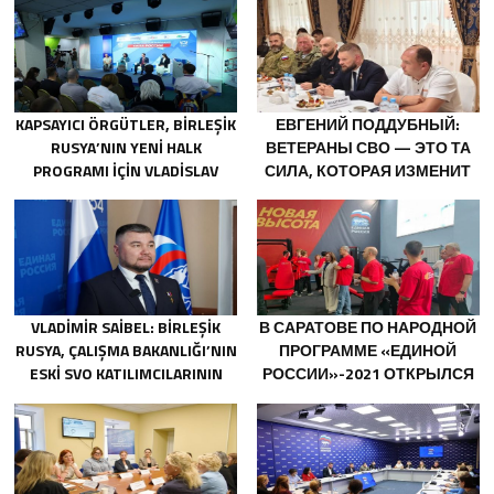
KAPSAYICI ÖRGÜTLER, BIRLEŞIK
ЕВГЕНИЙ ПОДДУБНЫЙ:
RUSYA’NIN YENI HALK
ВЕТЕРАНЫ СВО — ЭТО ТА
PROGRAMI IÇIN VLADISLAV
СИЛА, КОТОРАЯ ИЗМЕНИТ
GOLOVIN’E TEKLIFLER SUNDU
СТРАНУ
VLADIMIR SAIBEL: BIRLEŞIK
В САРАТОВЕ ПО НАРОДНОЙ
RUSYA, ÇALIŞMA BAKANLIĞI’NIN
ПРОГРАММЕ «ЕДИНОЙ
ESKI SVO KATILIMCILARININ
РОССИИ»-2021 ОТКРЫЛСЯ
SOSYAL SÖZLEŞME EDINME
АДАПТИВНЫЙ СПОРТЗАЛ
SÜRECINI BASITLEŞTIRME
«НОВАЯ ВЫСОТА»
KARARINI DESTEKLIYOR