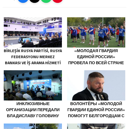
BIRLEŞIK RUSYA PARTISI, RUSYA
«МОЛОДАЯ ГВАРДИЯ
FEDERASYONU MERKEZ
ЕДИНОЙ РОССИИ»
BANKASI VE IŞ ARAMA HIZMETI
ПРОВЕЛА ПО ВСЕЙ СТРАНЕ
SUPERJOB, SOVYET ASKERI
МЕРОПРИЯТИЯ КО ДНЮ
BÖLGESI GAZILERININ
ФИЗКУЛЬТУРНИКА
ISTIHDAMI IÇIN RUSYA’DA ILK
UZMANLAŞMIŞ PLATFORMU
OLUŞTURACAK
ИНКЛЮЗИВНЫЕ
ВОЛОНТЁРЫ «МОЛОДОЙ
ОРГАНИЗАЦИИ ПЕРЕДАЛИ
ГВАРДИИ ЕДИНОЙ РОССИИ»
ВЛАДИСЛАВУ ГОЛОВИНУ
ПОМОГУТ БЕЛГОРОДЦАМ С
ПРЕДЛОЖЕНИЯ В НОВУЮ
ОГНЕТУШИТЕЛЯМИ И
НАРОДНУЮ ПРОГРАММУ
ГЕНЕРАТОРАМИ