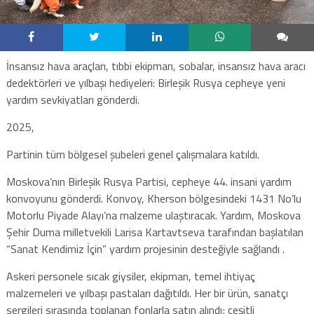
İnsansız hava araçları, tıbbi ekipman, sobalar, insansız hava aracı
dedektörleri ve yılbaşı hediyeleri: Birleşik Rusya cepheye yeni
yardım sevkiyatları gönderdi.
2025,
Partinin tüm bölgesel şubeleri genel çalışmalara katıldı.
Moskova’nın Birleşik Rusya Partisi, cepheye 44. insani yardım
konvoyunu gönderdi. Konvoy, Kherson bölgesindeki 1431 No’lu
Motorlu Piyade Alayı’na malzeme ulaştıracak. Yardım, Moskova
Şehir Duma milletvekili Larisa Kartavtseva tarafından başlatılan
“Sanat Kendimiz İçin” yardım projesinin desteğiyle sağlandı .
Askeri personele sıcak giysiler, ekipman, temel ihtiyaç
malzemeleri ve yılbaşı pastaları dağıtıldı. Her bir ürün, sanatçı
sergileri sırasında toplanan fonlarla satın alındı; çeşitli