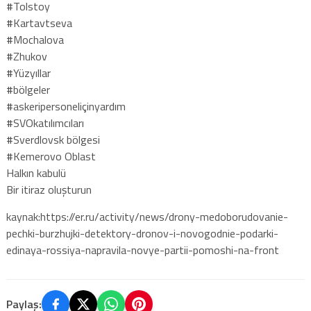
#Tolstoy
#Kartavtseva
#Mochalova
#Zhukov
#Yüzyıllar
#bölgeler
#askeripersoneliçinyardım
#SVOkatılımcıları
#Sverdlovsk bölgesi
#Kemerovo Oblast
Halkın kabulü
Bir itiraz oluşturun
kaynak:https://er.ru/activity/news/drony-medoborudovanie-
pechki-burzhujki-detektory-dronov-i-novogodnie-podarki-
edinaya-rossiya-napravila-novye-partii-pomoshi-na-front
Paylaş: