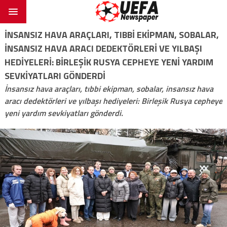
İNSANSIZ HAVA ARAÇLARI, TIBBI EKIPMAN, SOBALAR,
INSANSIZ HAVA ARACI DEDEKTÖRLERI VE YILBAŞI
HEDIYELERI: BIRLEŞIK RUSYA CEPHEYE YENI YARDIM
SEVKIYATLARI GÖNDERDI
İnsansız hava araçları, tıbbi ekipman, sobalar, insansız hava
aracı dedektörleri ve yılbaşı hediyeleri: Birleşik Rusya cepheye
yeni yardım sevkiyatları gönderdi.