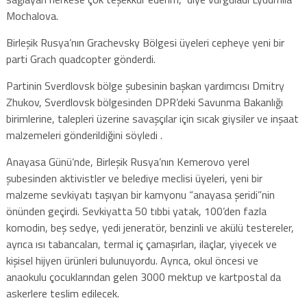
Mochalova.
Birleşik Rusya’nın Grachevsky Bölgesi üyeleri cepheye yeni bir
parti Grach quadcopter gönderdi.
Partinin Sverdlovsk bölge şubesinin başkan yardımcısı Dmitry
Zhukov, Sverdlovsk bölgesinden DPR’deki Savunma Bakanlığı
birimlerine, talepleri üzerine savaşçılar için sıcak giysiler ve inşaat
malzemeleri gönderildiğini söyledi .
Anayasa Günü’nde, Birleşik Rusya’nın Kemerovo yerel
şubesinden aktivistler ve belediye meclisi üyeleri, yeni bir
malzeme sevkiyatı taşıyan bir kamyonu “anayasa şeridi”nin
önünden geçirdi. Sevkiyatta 50 tıbbi yatak, 100’den fazla
komodin, beş sedye, yedi jeneratör, benzinli ve akülü testereler,
ayrıca ısı tabancaları, termal iç çamaşırları, ilaçlar, yiyecek ve
kişisel hijyen ürünleri bulunuyordu. Ayrıca, okul öncesi ve
anaokulu çocuklarından gelen 3000 mektup ve kartpostal da
askerlere teslim edilecek.