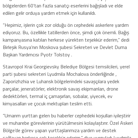
bölgelerden 60’tan fazla sanatçı eserlerini bağışladı ve elde
edilen gelir orduya yardım etmek için kullanıldı.
“Hepimiz, işlerin çok zor olduğu ön cephedeki askerlere yardım
ediyoruz. Bu, özellikle tatillerden önce, şimdi çok önemli. Bağış
kampanyasına katılan herkese yürekten teşekkür ederim,” dedi
Birleşik Rusya’nın Moskova şubesi Sekreteri ve Devlet Duma
Başkan Yardımcısı Pyotr Tolstoy .
Stavropol Krai Georgievsky Belediye Bölgesi temsilcileri, yerel
parti şubesi sekreteri Lyudmila Mochalova önderliğinde ,
Zaporizhzhia ve Luhansk bölgelerindeki savaşçılara yedek
parçalar, jeneratörler, elektronik savaş ekipmanları, drone
dedektörleri, termal iç çamaşırları, sobalar, yiyecek, ev
kimyasalları ve çocuk mektupları teslim etti.
“Umarım yurttan gelen bu haberler cephedeki koşulları iyileştirir
ve muharebe görevlerinin yürütülmesini kolaylaştırır. Özel Askeri
Bölge’de görev yapan yurttaşlarımıza yardım ve destek
sağlayan herkese çok teşekkür ederim,” diye vurguladı Lyudmila