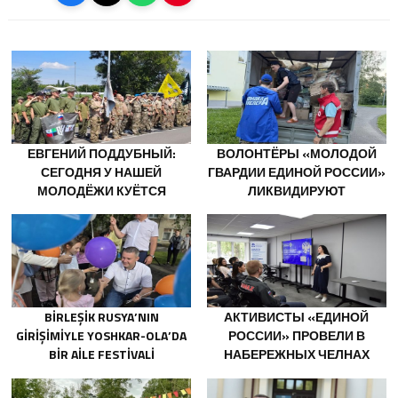
ЕВГЕНИЙ ПОДДУБНЫЙ:
ВОЛОНТЁРЫ «МОЛОДОЙ
СЕГОДНЯ У НАШЕЙ
ГВАРДИИ ЕДИНОЙ РОССИИ»
МОЛОДЁЖИ КУЁТСЯ
ЛИКВИДИРУЮТ
ХАРАКТЕР ПОБЕДИТЕЛЕЙ
ПОСЛЕДСТВИЯ ПАВОДКОВ
НА УРАЛЕ И ДАЛЬНЕМ
ВОСТОКЕ
BIRLEŞIK RUSYA’NIN
АКТИВИСТЫ «ЕДИНОЙ
GIRIŞIMIYLE YOSHKAR-OLA’DA
РОССИИ» ПРОВЕЛИ В
BIR AILE FESTIVALI
НАБЕРЕЖНЫХ ЧЕЛНАХ
DÜZENLENDI
ПРОСВЕТИТЕЛЬСКИЕ
МЕРОПРИЯТИЯ ДЛЯ