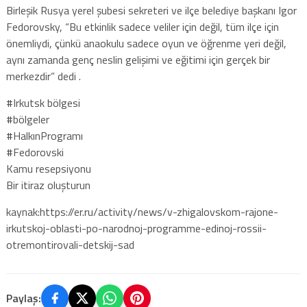
Birleşik Rusya yerel şubesi sekreteri ve ilçe belediye başkanı Igor
Fedorovsky, “Bu etkinlik sadece veliler için değil, tüm ilçe için
önemliydi, çünkü anaokulu sadece oyun ve öğrenme yeri değil,
aynı zamanda genç neslin gelişimi ve eğitimi için gerçek bir
merkezdir” dedi .
#Irkutsk bölgesi
#bölgeler
#HalkınProgramı
#Fedorovski
Kamu resepsiyonu
Bir itiraz oluşturun
kaynak:https://er.ru/activity/news/v-zhigalovskom-rajone-
irkutskoj-oblasti-po-narodnoj-programme-edinoj-rossii-
otremontirovali-detskij-sad
Paylaş: