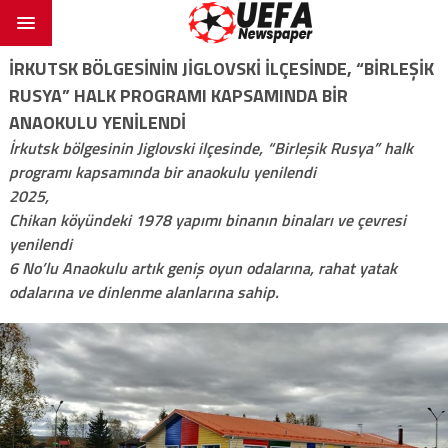
İRKUTSK BÖLGESININ JIGLOVSKI ILÇESINDE, “BIRLEŞIK
RUSYA” HALK PROGRAMI KAPSAMINDA BIR
ANAOKULU YENILENDI
İrkutsk bölgesinin Jiglovski ilçesinde, “Birleşik Rusya” halk
programı kapsamında bir anaokulu yenilendi
2025,
Chikan köyündeki 1978 yapımı binanın binaları ve çevresi
yenilendi
6 No’lu Anaokulu artık geniş oyun odalarına, rahat yatak
odalarına ve dinlenme alanlarına sahip.